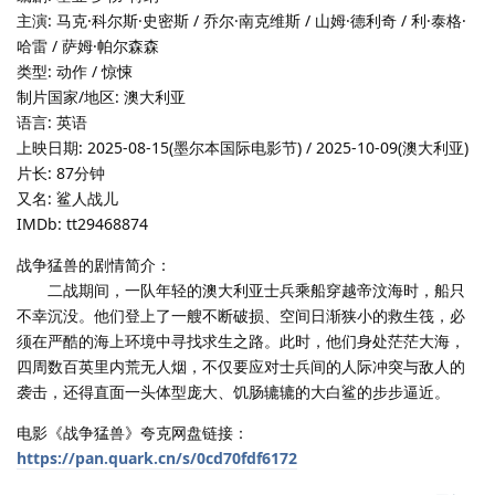
主演: 马克·科尔斯·史密斯 / 乔尔·南克维斯 / 山姆·德利奇 / 利·泰格·
哈雷 / 萨姆·帕尔森森
类型: 动作 / 惊悚
制片国家/地区: 澳大利亚
语言: 英语
上映日期: 2025-08-15(墨尔本国际电影节) / 2025-10-09(澳大利亚)
片长: 87分钟
又名: 鲨人战儿
IMDb: tt29468874
战争猛兽的剧情简介：
二战期间，一队年轻的澳大利亚士兵乘船穿越帝汶海时，船只
不幸沉没。他们登上了一艘不断破损、空间日渐狭小的救生筏，必
须在严酷的海上环境中寻找求生之路。此时，他们身处茫茫大海，
四周数百英里内荒无人烟，不仅要应对士兵间的人际冲突与敌人的
袭击，还得直面一头体型庞大、饥肠辘辘的大白鲨的步步逼近。
电影《战争猛兽》夸克网盘链接：
https://pan.quark.cn/s/0cd70fdf6172