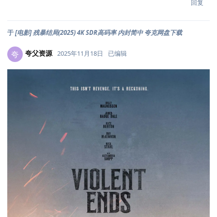
回复
于
[电影] 残暴结局(2025) 4K SDR高码率 内封简中 夸克网盘下载
夸父资源
夸
2025年11月18日
已编辑