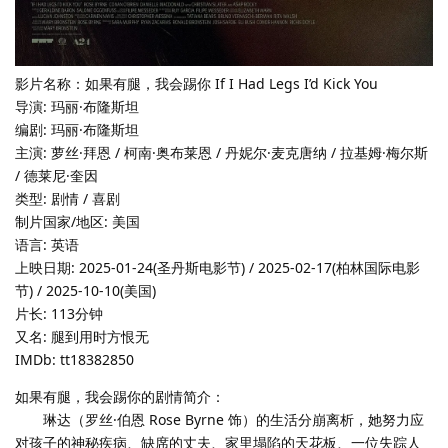
影片名称：如果有腿，我会踢你 If I Had Legs I’d Kick You
导演: 玛丽·布隆斯坦
编剧: 玛丽·布隆斯坦
主演: 萝丝·拜恩 / 柯南·奥布莱恩 / 丹妮尔·麦克唐纳 / 拉基姆·梅尔斯
/ 德莱尼·奎因
类型: 剧情 / 喜剧
制片国家/地区: 美国
语言: 英语
上映日期: 2025-01-24(圣丹斯电影节) / 2025-02-17(柏林国际电影
节) / 2025-10-10(美国)
片长: 113分钟
又名: 腿到用时方恨无
IMDb: tt18382850
如果有腿，我会踢你的剧情简介：
琳达（罗丝·伯恩 Rose Byrne 饰）的生活分崩离析，她努力应
对孩子的神秘疾病、缺席的丈夫、家里塌陷的天花板、一位失踪人