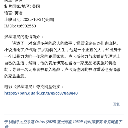
制片国家/地区: 美国
语言: 英语
上映日期: 2025-10-31(美国)
IMDb: tt6902560
残暴结局的剧情简介：
讲述了一对命运多舛的恋人的故事，背景设定在奥扎克山脉。
小说描绘了卢卡斯·弗罗斯特的人生，他是一个正直的人，却出身于
一个以暴力为唯一传承的犯罪家族。卢卡斯努力与未婚妻艾玛过上
自己的生活，然而，他的表弟伊莱在当地一家废品场实施武装抢
劫，导致一名无辜者被卷入枪战，卢卡斯也因此被迫重返他所憎恶
的家族生意。
电影《残暴结局》夸克网盘链接：
https://pan.quark.cn/s/e9cc878a8e40
回复
于
[电影] 太空杀路 Osiris (2025) 蓝光原盘 1080P 内封简繁英 夸克网盘下
载