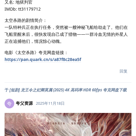
又名: 地狱判官
IMDb: tt31179712
太空杀路的剧情简介：
一队特种兵正在执行任务，突然被一艘神秘飞船给劫走了。他们在
飞船里醒来后，很快发现自己成了猎物——一群冷血无情的外星人
正在追捕他们，情况惊心动魄。
电影《太空杀路》夸克网盘链接：
https://pan.quark.cn/s/a87f8c28ea5f
回复
于
[短剧] 龙王令之妃卿莫属 (2025) 4K 高码率 HDR 60fps 夸克网盘下载
夸父资源
夸
2025年11月18日