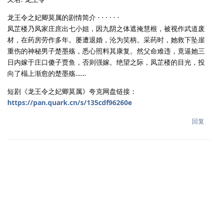
龙王令之妃卿莫属的剧情简介 · · · · · ·
凤芷楼乃凤家庄庶出七小姐，因九阴之体遮掩慧根，被视作武道废
材，在药房劳作多年。屡遭退婚，沦为笑柄。采药时，她救下坠崖
重伤的神秘男子楚墨殇，悉心照料其康复。然父命难违，竟逼她三
日内嫁于庄口傻子贾鱼，否则强嫁。绝望之际，凤芷楼的目光，投
向了榻上渐愈的楚墨殇……
短剧《龙王令之妃卿莫属》夸克网盘链接：
https://pan.quark.cn/s/135cdf96260e
回复