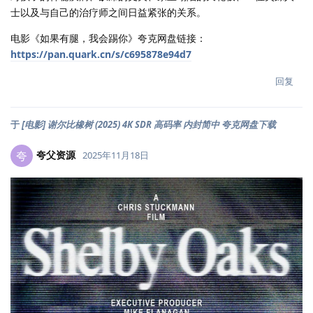
士以及与自己的治疗师之间日益紧张的关系。
电影《如果有腿，我会踢你》夸克网盘链接：
https://pan.quark.cn/s/c695878e94d7
回复
于
[电影] 谢尔比橡树 (2025) 4K SDR 高码率 内封简中 夸克网盘下载
夸父资源
夸
2025年11月18日