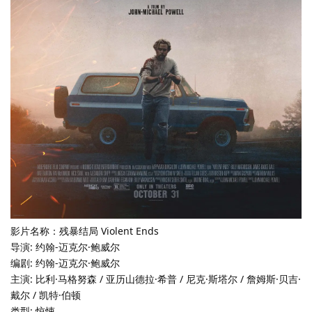
影片名称：残暴结局 Violent Ends
导演: 约翰-迈克尔·鲍威尔
编剧: 约翰-迈克尔·鲍威尔
主演: 比利·马格努森 / 亚历山德拉·希普 / 尼克·斯塔尔 / 詹姆斯·贝吉·
戴尔 / 凯特·伯顿
类型: 惊悚