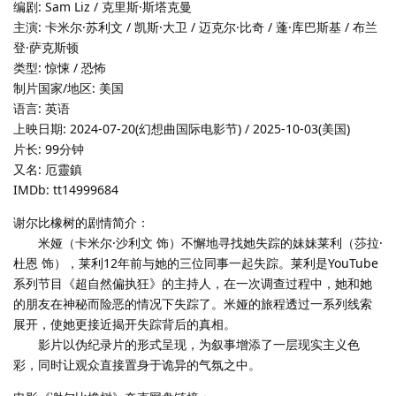
编剧: Sam Liz / 克里斯·斯塔克曼
主演: 卡米尔·苏利文 / 凯斯·大卫 / 迈克尔·比奇 / 蓬·库巴斯基 / 布兰
登·萨克斯顿
类型: 惊悚 / 恐怖
制片国家/地区: 美国
语言: 英语
上映日期: 2024-07-20(幻想曲国际电影节) / 2025-10-03(美国)
片长: 99分钟
又名: 厄靈鎮
IMDb: tt14999684
谢尔比橡树的剧情简介：
米娅（卡米尔·沙利文 饰）不懈地寻找她失踪的妹妹莱利（莎拉·
杜恩 饰），莱利12年前与她的三位同事一起失踪。莱利是YouTube
系列节目《超自然偏执狂》的主持人，在一次调查过程中，她和她
的朋友在神秘而险恶的情况下失踪了。米娅的旅程透过一系列线索
展开，使她更接近揭开失踪背后的真相。
影片以伪纪录片的形式呈现，为叙事增添了一层现实主义色
彩，同时让观众直接置身于诡异的气氛之中。