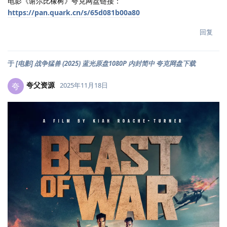
电影《谢尔比橡树》夸克网盘链接：
https://pan.quark.cn/s/65d081b00a80
回复
于
[电影] 战争猛兽 (2025) 蓝光原盘1080P 内封简中 夸克网盘下载
夸父资源
夸
2025年11月18日