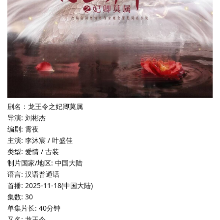
剧名：龙王令之妃卿莫属
导演: 刘彬杰
编剧: 霄夜
主演: 李沐宸 / 叶盛佳
类型: 爱情 / 古装
制片国家/地区: 中国大陆
语言: 汉语普通话
首播: 2025-11-18(中国大陆)
集数: 30
单集片长: 40分钟
又名: 龙王令