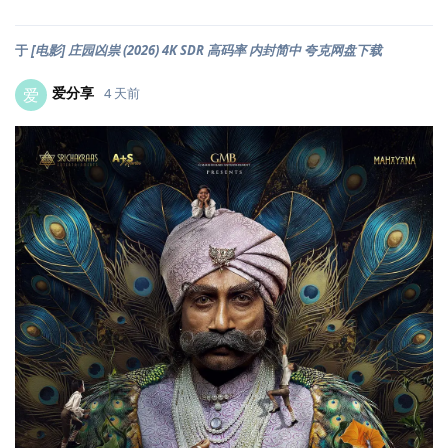
于
[电影] 庄园凶祟 (2026) 4K SDR 高码率 内封简中 夸克网盘下载
爱分享
爱
4 天前