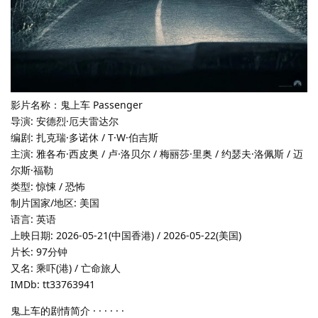
影片名称：鬼上车 Passenger
导演: 安德烈·厄夫雷达尔
编剧: 扎克瑞·多诺休 / T·W·伯吉斯
主演: 雅各布·西皮奥 / 卢·洛贝尔 / 梅丽莎·里奥 / 约瑟夫·洛佩斯 / 迈
尔斯·福勒
类型: 惊悚 / 恐怖
制片国家/地区: 美国
语言: 英语
上映日期: 2026-05-21(中国香港) / 2026-05-22(美国)
片长: 97分钟
又名: 乘吓(港) / 亡命旅人
IMDb: tt33763941
鬼上车的剧情简介 · · · · · ·