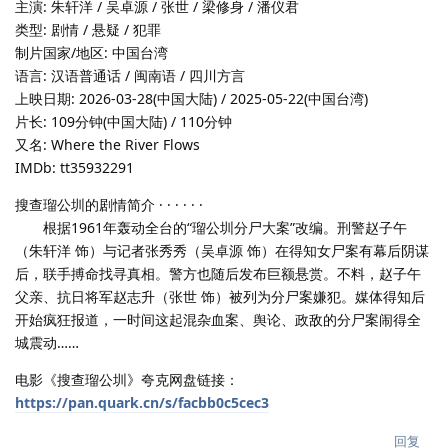
主演: 朱轩洋 / 吴卓源 / 张世 / 梁修身 / 潘仪君
类型: 剧情 / 悬疑 / 犯罪
制片国家/地区: 中国台湾
语言: 汉语普通话 / 闽南语 / 四川方言
上映日期: 2026-03-28(中国大陆) / 2025-05-22(中国台湾)
片长: 109分钟(中国大陆) / 110分钟
又名: Where the River Flows
IMDb: tt35932291
搜查瑠公圳的剧情简介 · · · · · ·
根据1961年轰动全台的“瑠公圳分尸大案”改编。刑警赵子午
（朱轩洋 饰）与记者张秀秀（吴卓源 饰）在得知女尸案有幕后阴谋
后，联手搏命找寻真相。警方也随后发布巨额悬赏。不料，赵子午
父亲、抗日将军赵志升（张世 饰）被列为分尸案嫌犯。媒体得知后
开始疯狂报道，一时间这起混杂血案、舆论、政敌的分尸案闹得全
城震动……
电影《搜查瑠公圳》夸克网盘链接：
https://pan.quark.cn/s/facbb0c5cec3
回复