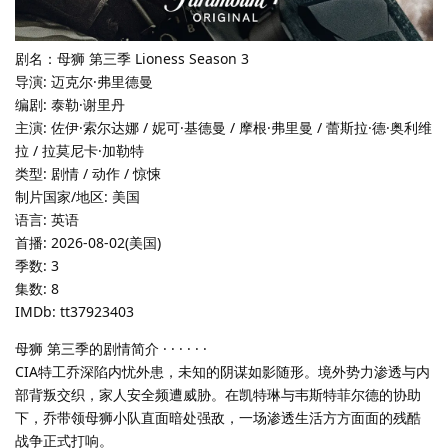
剧名：母狮 第三季 Lioness Season 3
导演: 迈克尔·弗里德曼
编剧: 泰勒·谢里丹
主演: 佐伊·索尔达娜 / 妮可·基德曼 / 摩根·弗里曼 / 蕾斯拉·德·奥利维
拉 / 拉莫尼卡·加勒特
类型: 剧情 / 动作 / 惊悚
制片国家/地区: 美国
语言: 英语
首播: 2026-08-02(美国)
季数: 3
集数: 8
IMDb: tt37923403
母狮 第三季的剧情简介 · · · · · ·
CIA特工乔深陷内忧外患，未知的阴谋如影随形。境外势力渗透与内
部背叛交织，家人安全频遭威胁。在凯特琳与韦斯特菲尔德的协助
下，乔带领母狮小队直面暗处强敌，一场渗透生活方方面面的残酷
战争正式打响。