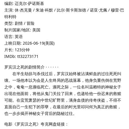
编剧: 迈克尔·萨诺斯基
主演: 休·杰克曼 / 朱迪·科默 / 比尔·斯卡斯加德 / 诺亚·尤佩 / 穆雷·巴
特利特
类型: 剧情 / 冒险
制片国家/地区: 美国
语言: 英语
上映日期: 2026-06-19(美国)
片长: 123分钟
IMDb: tt32273171
罗宾汉之死的剧情简介 · · · · · ·
在半生劫掠与杀伐过后，罗宾汉始终被沾满鲜血的过往死死纠
缠。一场他本以为会是人生终局的恶战落幕，他身负重伤倒在荒野
之中，奄奄一息濒临死亡。濒死之际，一位名叫温赖特的神秘女子
出现在他面前，将他从鬼门关拉了回来，也递给他一份迟来的救赎
可能。在蛮荒萧瑟的中世纪旷野里，满身血债的传奇侠盗，不得不
直面自己一生犯下的罪孽，在最后的时光里叩问何为真正的救赎，
也一步步揭开神秘女子背后的隐秘过往。
电影《罗宾汉之死》夸克网盘链接：