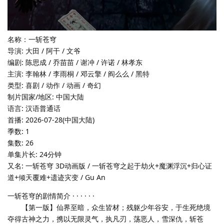
名称：一斩苍穹
导演: 大田 / 阿干 / 文爷
编剧: 陈思成 / 乔苗苗 / 谢冲 / 许诺 / 林孝东
主演: 李翰林 / 李雨桐 / 邓云擎 / 阎么么 / 黑特
类型: 喜剧 / 动作 / 动画 / 奇幻
制片国家/地区: 中国大陆
语言: 汉语普通话
首播: 2026-07-28(中国大陆)
季数: 1
集数: 26
单集片长: 24分钟
又名: 一斩苍穹 3D动画版 / 一斩苍穹之起于劫火+魔渊浮沉+归心证
道+倾天覆难+遗迹灾变 / Gu An
一斩苍穹的剧情简介 · · · · · ·
【第一版】仙界至暗，众生皆材；残躯少年谷安，于生死绝境
夺得古神之力，携以无限灵气，执凡刃，荡恶人，雪深仇，斩苍