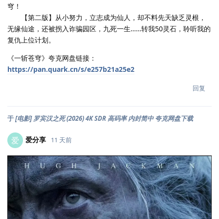
穹！
【第二版】从小努力，立志成为仙人，却不料先天缺乏灵根，
无缘仙途，还被拐入诈骗园区，九死一生……转我50灵石，聆听我的
复仇上位计划。
《一斩苍穹》夸克网盘链接：
https://pan.quark.cn/s/e257b21a25e2
回复
于
[电影] 罗宾汉之死 (2026) 4K SDR 高码率 内封简中 夸克网盘下载
爱分享
爱
11 天前