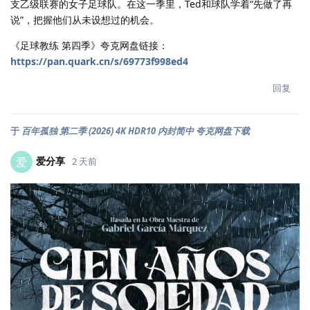
支乙级联赛的女子足球队。在这一季里，Ted和球队学着“先做了再
说”，把握他们从未设想过的机会。
《足球教练 第四季》夸克网盘链接：
https://pan.quark.cn/s/69773f998ed4
回复
于
百年孤独 第二季 (2026) 4K HDR10 内封简中 夸克网盘下载
爱分享
爱
2 天前