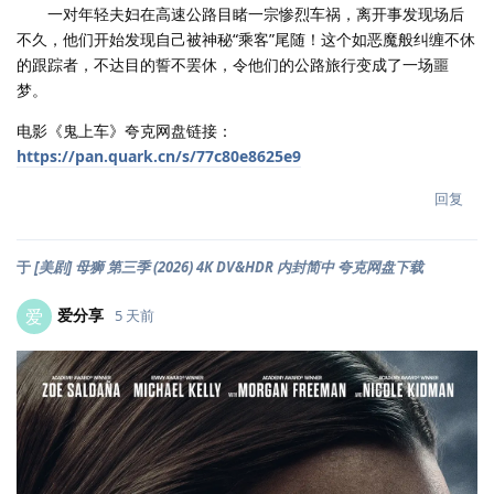
一对年轻夫妇在高速公路目睹一宗惨烈车祸，离开事发现场后
不久，他们开始发现自己被神秘“乘客”尾随！这个如恶魔般纠缠不休
的跟踪者，不达目的誓不罢休，令他们的公路旅行变成了一场噩
梦。
电影《鬼上车》夸克网盘链接：
https://pan.quark.cn/s/77c80e8625e9
回复
于
[美剧] 母狮 第三季 (2026) 4K DV&HDR 内封简中 夸克网盘下载
爱分享
爱
5 天前