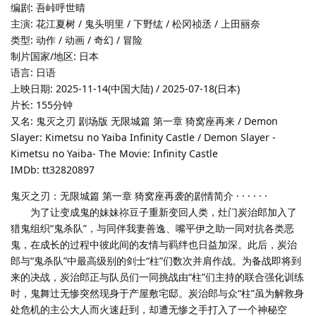
编剧: 吾峠呼世晴
主演: 花江夏树 / 鬼头明里 / 下野纮 / 松冈祯丞 / 上田丽奈
类型: 动作 / 动画 / 奇幻 / 冒险
制片国家/地区: 日本
语言: 日语
上映日期: 2025-11-14(中国大陆) / 2025-07-18(日本)
片长: 155分钟
又名: 鬼灭之刃 剧场版 无限城篇 第一章 猗窝座再来 / Demon
Slayer: Kimetsu no Yaiba Infinity Castle / Demon Slayer -
Kimetsu no Yaiba- The Movie: Infinity Castle
IMDb: tt32820897
鬼灭之刃：无限城篇 第一章 猗窝座再袭的剧情简介 · · · · · ·
为了让变成鬼的妹妹祢豆子重新变回人类，灶门炭治郎加入了
猎鬼组织“鬼杀队”，与同伴我妻善逸、嘴平伊之助一同对抗各类恶
鬼，在成长的过程中彼此间的友情与羁绊也日益加深。此后，炭治
郎与“鬼杀队”中最高级别的剑士“柱”们数次并肩作战。为备战即将到
来的决战，炭治郎正与队员们一同挑战由“柱”们主持的联合强化训练
时，鬼舞辻无惨突然现身于产屋敷宅邸。炭治郎与众“柱”虽为解救身
处危机的主公大人而火速赶到，却遭无惨之手打入了一个神秘空