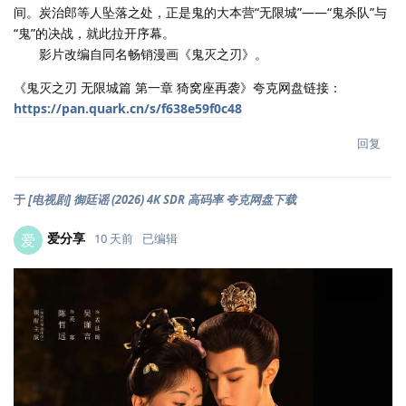
间。炭治郎等人坠落之处，正是鬼的大本营“无限城”——“鬼杀队”与
“鬼”的决战，就此拉开序幕。
影片改编自同名畅销漫画《鬼灭之刃》。
《鬼灭之刃 无限城篇 第一章 猗窝座再袭》夸克网盘链接：
https://pan.quark.cn/s/f638e59f0c48
回复
于
[电视剧] 御廷谣 (2026) 4K SDR 高码率 夸克网盘下载
爱分享
爱
10 天前
已编辑