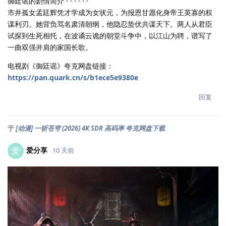
御廷谣的剧情简介 · · · · · ·
市井孤女孟廷辉凭才学成为女状元，为报恩甘愿化身帝王英寡的权
谋利刃。她背负骂名肃清朝纲，他隐忍蛰伏共谋天下。两人从君臣
试探到生死相托，在波谲云诡的朝堂斗争中，以江山为聘，谱写了
一曲双强并肩的家国长歌。
电视剧《御廷谣》夸克网盘链接：
https://pan.quark.cn/s/b1ece5e9380e
回复
于
[动漫] 一斩苍穹 (2026) 4K SDR 高码率 夸克网盘下载
爱分享
爱
10 天前