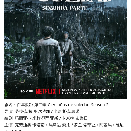
剧名：百年孤独 第二季 Cien años de soledad Season 2
导演: 劳拉·莫拉·奥尔特加 / 卡洛斯·莫瑞诺
编剧: 玛丽亚‧卡米拉‧阿里亚斯 / 卡米拉·布鲁日
主演: 克劳迪奥·卡塔诺 / 玛莉达·索托 / 罗兰·索菲亚 / 阿基玛 / 维尼