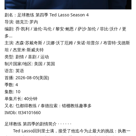
剧名：足球教练 第四季 Ted Lasso Season 4
导演: 德克兰·罗内
编剧: 乔·凯利 / 迪伦·马伦 / 黎安·鲍恩 / 萨沙·加伦 / 菲比·沃什 / 更
多...
主演: 杰森·苏戴奇斯 / 汉娜·沃丁厄姆 / 朱诺·坦普尔 / 布雷特·戈德斯
坦 / 杰里米·斯威夫特
类型: 剧情 / 喜剧 / 运动
制片国家/地区: 美国 / 英国
语言: 英语
首播: 2026-08-05(美国)
季数: 4
集数: 10
单集片长: 40分钟
又名: 乜都得教练 / 泰德拉索：错棚教练趣事多
IMDb: tt34101660
足球教练 第四季的剧情简介 · · · · · ·
Ted Lasso回到里士满，接受了他迄今为止最大的挑战：执教一