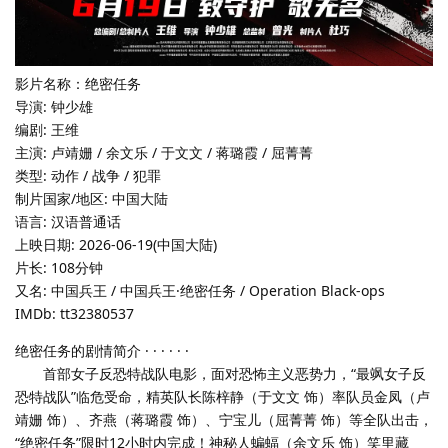
影片名称：绝密任务
导演: 钟少雄
编剧: 王维
主演: 卢靖姗 / 余文乐 / 于文文 / 蒋璐霞 / 屈菁菁
类型: 动作 / 战争 / 犯罪
制片国家/地区: 中国大陆
语言: 汉语普通话
上映日期: 2026-06-19(中国大陆)
片长: 108分钟
又名: 中国兵王 / 中国兵王·绝密任务 / Operation Black-ops
IMDb: tt32380537
绝密任务的剧情简介 · · · · · ·
首部女子反恐特战队电影，面对恐怖主义恶势力，“最飒女子反
恐特战队”临危受命，精英队长陈梓静（于文文 饰）率队员金凤（卢
靖姗 饰）、齐燕（蒋璐霞 饰）、宁宝儿（屈菁菁 饰）等全队出击，
“绝密任务”限时12小时内完成！神秘人蝙蝠（余文乐 饰）笑里藏