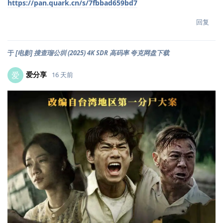
https://pan.quark.cn/s/7fbbad659bd7
回复
于
[电影] 搜查瑠公圳 (2025) 4K SDR 高码率 夸克网盘下载
爱分享
爱
16 天前