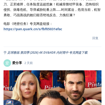
刀、正邪难辨，任务险度远超想象！机械骨骼铠甲装备、恐怖组织
侵扰、病毒危机、导弹威胁轮番上阵……时间紧迫，危境当前，机智
勇敢、巧战善战的她们能否绝地反击、力挽狂澜？
电影《绝密任务》夸克网盘链接：
https://pan.quark.cn/s/fbf05031efac
回复
于
足球教练 第四季 (2026) 4K DV&HDR 内封简中 夸克网盘下载
爱分享
爱
2 天前