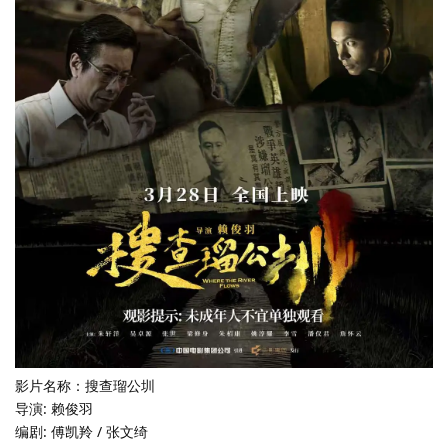
影片名称：搜查瑠公圳
导演: 赖俊羽
编剧: 傅凯羚 / 张文绮