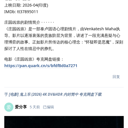
上映日期: 2026-04(印度)
IMDb: tt37895011
庄园凶祟的剧情简介 · · · · · ·
《庄园凶祟》是一部泰卢固语心理剧情片，由Venkatesh Maha执
导。影片以逐渐衰落的贵族阶层为背景，讲述了一段充满悬疑与心
理博弈的故事。正如影片所传达的核心理念：“怀疑即是恶魔”，深刻
探讨了人性在猜忌中的挣扎。
电影《庄园凶祟》夸克网盘链接：
https://pan.quark.cn/s/bfdf8d0a7271
回复
于
[电影] 鬼上车 (2026) 4K DV&HDR 内封简中 夸克网盘下载
爱分享
爱
5 天前
已编辑