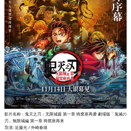
影片名称：鬼灭之刃：无限城篇 第一章 猗窝座再袭 劇場版「鬼滅の
刃」無限城編 第一章 猗窩座再来
导演: 近藤光 / 外崎春雄