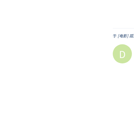
于
[电影] 孤
D