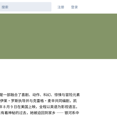
注册
登录
》）是一部融合了喜剧、动作、科幻、惊悚与冒险元素
伊莱・罗斯执导并与克雷格・麦辛共同编剧，凯
 8 月 9 日在美国上映，全程以英语为影视语言。
有着神秘的过去，她被迫回到家乡 —— 银河系中