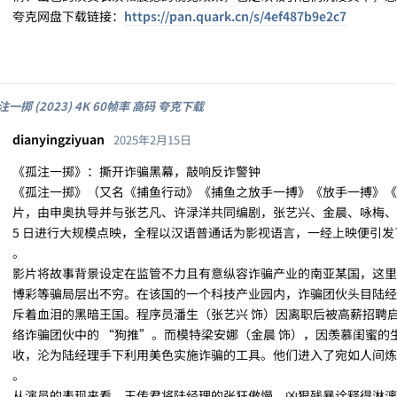
夸克网盘下载链接：
https://pan.quark.cn/s/4ef487b9e2c7
注一掷 (2023) 4K 60帧率 高码 夸克下载
dianyingziyuan
2025年2月15日
《孤注一掷》：撕开诈骗黑幕，敲响反诈警钟
《孤注一掷》（又名《捕鱼行动》《捕鱼之放手一搏》《放手一搏》《No 
片，由申奥执导并与张艺凡、许渌洋共同编剧，张艺兴、金晨、咏梅、王传君
5 日进行大规模点映，全程以汉语普通话为影视语言，一经上映便引发了
。
影片将故事背景设定在监管不力且有意纵容诈骗产业的南亚某国，这里
博彩等骗局层出不穷。在该国的一个科技产业园内，诈骗团伙头目陆经
斥着血泪的黑暗王国。程序员潘生（张艺兴 饰）因离职后被高薪招聘
络诈骗团伙中的 “狗推”。而模特梁安娜（金晨 饰），因羡慕闺蜜
收，沦为陆经理手下利用美色实施诈骗的工具。他们进入了宛如人间炼
。
从演员的表现来看，王传君将陆经理的张狂傲慢、凶狠残暴诠释得淋漓