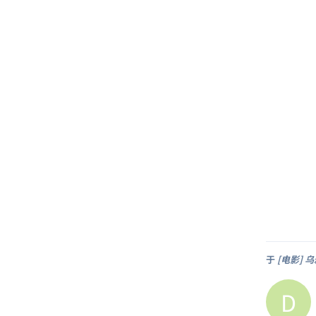
于
[电影] 乌
D