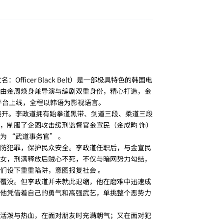
回复
icer Black Belt）是一部极具特色的韩国电
由金周焕身兼导演与编剧双重身份，精心打造，金
网络平台上线，全程以韩语为影视语言。
展开。李政道拥有跆拳道黑带、剑道三段、柔道三段
，制服了企图攻击缓刑监督官金宣民（金成畇 饰）
 “武道事务官” 。
防犯罪，保护民众安全。李政道任职后，与金宣民
女，刑满释放后贼心不死，不仅与暗网势力勾结，
们设下重重陷阱，意图报复社会 。
覆没。但李政道并未就此退缩，他在磨难中迅速成
他凭借着自己的勇气和高强武艺，单挑整个恶势力
活泼与热血，在面对朋友时充满朝气；又在面对犯