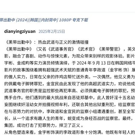
带出勤中 (2024)[韩国][内封简中] 1080P 夸克下载
dianyingziyuan
2025年2月15日
《黑带出勤中》：热血武道与正义的激情碰撞
《黑带出勤中》（又名《武道事务官》《武术官》《黑带警官》 ，英文名：Off
影，融合了喜剧、动作与惊悚元素，为观众带来别样的观影体验。影片
宇彬、金成畇等实力演员倾情演绎，于 2024 年 9 月 13 日在韩国
影片的故事围绕着拥有超强武术天赋的普通青年李政道（金宇彬 饰）
的傲人实力，日常在父亲的炸鸡店帮忙送外卖。一次偶然，他见义勇为
的佩戴电子脚铐罪犯，金宣民由此发现了他的高超武道实力，劝说他成为
武道事务官的职责是监控那些再犯率高、必须佩戴电子脚铐的罪犯，预
携手合作。他们遇到的最大挑战来自恶徒郑基中，此人曾奸淫十五名幼
妄图继续奸淫幼女并拍摄视频牟利，还联合其他出狱重刑犯，给监察官
在与恶势力的对抗中，李政道和金宣民的监察小组遭遇重创，甚至全军
长，从一个追求有趣人生的青年，蜕变成为身经百战的监察官。最终，
集团，成功打击了犯罪势力，捍卫了正义 。
从角色塑造来看，金宇彬饰演的李政道形象十分饱满。他既有年轻人的