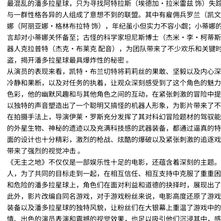
最混乱的潘多拉星球，只为寻找阿特拉斯（埃德加・拉米雷兹 饰）失
与一群性格各异的人组成了意想不到的联盟。其中有雇佣兵罗兰（凯文
娜（阿丽亚娜・格林布拉特 饰），年纪虽小但实力不容小觑；小蒂娜
言却对小蒂娜关怀备至；古怪的科学家坦尼斯博士（杰米・李・柯蒂斯
器人克拉普特（杰克・布莱克 配音），为团队带来了不少欢乐和关键
盗，揭开潘多拉星球最具爆炸性的秘密 。
从演员的表现来看，凯特・布兰切特将莉莉丝的果敢、坚毅以及内心深
冷静和果断，以及对任务的执着，让观众深刻感受到了这个角色的魅力
色彩，他的幽默风趣和与其他角色之间的互动，在紧张刺激的冒险中提
以独特的声音塑造出了一个聪明又搞怪的机器人形象，为影片带来了不
在拍摄手法上，导演伊莱・罗斯充分发挥了其对科幻冒险题材的驾驭能
的外星生物、神秘的遗迹以及充满科技感的武器装备，都通过逼真的特
面的设计也十分精彩，激烈的枪战、炫酷的爆破以及紧张刺激的追逐戏
带来了强烈的视觉冲击 。
《无主之地》不仅仅是一部娱乐性十足的电影，还蕴含着深刻的主题。
人，为了共同的目标走到一起，在相互信任、相互支持中克服了重重困
和危险的潘多拉星球上，角色们在面对利益和道德的抉择时，展现出了
此外，影片改编自同名游戏，对于游戏粉丝来说，电影高度还原了游戏
装备以及潘多拉星球的独特风貌，让粉丝们在大银幕上重温了游戏中的
情、出色的演员表演和震撼的视觉效果，也足以吸引他们沉浸其中，感