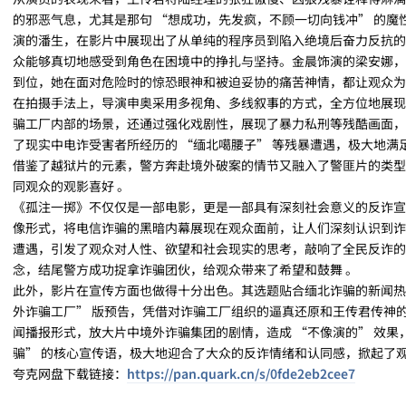
的邪恶气息，尤其是那句 “想成功，先发疯，不顾一切向钱冲” 的
演的潘生，在影片中展现出了从单纯的程序员到陷入绝境后奋力反抗的
众能够真切地感受到角色在困境中的挣扎与坚持。金晨饰演的梁安娜，
到位，她在面对危险时的惊恐眼神和被迫妥协的痛苦神情，都让观众为
在拍摄手法上，导演申奥采用多视角、多线叙事的方式，全方位地展现
骗工厂内部的场景，还通过强化戏剧性，展现了暴力私刑等残酷画面，
了现实中电诈受害者所经历的 “缅北噶腰子” 等残暴遭遇，极大地
借鉴了越狱片的元素，警方奔赴境外破案的情节又融入了警匪片的类型
同观众的观影喜好 。
《孤注一掷》不仅仅是一部电影，更是一部具有深刻社会意义的反诈宣
像形式，将电信诈骗的黑暗内幕展现在观众面前，让人们深刻认识到诈
遭遇，引发了观众对人性、欲望和社会现实的思考，敲响了全民反诈的
念，结尾警方成功捉拿诈骗团伙，给观众带来了希望和鼓舞 。
此外，影片在宣传方面也做得十分出色。其选题贴合缅北诈骗的新闻热
外诈骗工厂” 版预告，凭借对诈骗工厂组织的逼真还原和王传君传神
闻播报形式，放大片中境外诈骗集团的剧情，造成 “不像演的” 效果
骗” 的核心宣传语，极大地迎合了大众的反诈情绪和认同感，掀起了观
夸克网盘下载链接：
https://pan.quark.cn/s/0fde2eb2cee7