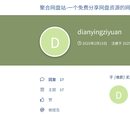
聚合网盘站-一个免费分享网盘资源的
dianyingziyuan
D
2025年2月15日
注册于
20
于
[电影] 无
回复
17
主题
17
D
赞
被提及