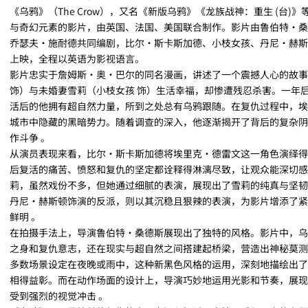
《乌鸦》（The Crow），又名《新版乌鸦》《龙族战神：重生 (台
与奇幻元素的影片，由英国、法国、美国联合制作。影片由鲁伯特・桑
乔瑟夫・施耐德共同编剧，比尔・斯卡斯加德、小枝女孩、丹尼・赫斯顿等一众
上映，全程以英语为影视语言。
影片忠实于詹姆斯・奥・巴尔的同名漫画，讲述了一个震撼人心的故事
饰）与未婚妻雪莉（小枝女孩 饰）生活幸福，却惨遭残忍杀害。一年
活后的他拥有超自然力量，所到之处总有乌鸦跟随。在复仇过程中，埃
城市中隐藏的黑暗势力。随着调查的深入，他逐渐揭开了背后的复杂阴
作斗争 。
从演员表现来看，比尔・斯卡斯加德将埃里克・德雷文这一角色演绎得
后复活的痛苦、愤怒和复仇的坚定都诠释得淋漓尽致，让观众能深切感
莉，虽然戏份不多，但她通过细腻的表演，展现出了雪莉的纯真与坚韧
丹尼・赫斯顿饰演的反派，则以其沉稳且狠辣的表演，为影片增添了紧
鲜明 。
在拍摄手法上，导演鲁伯特・桑德斯展现出了独特的风格。影片中，乌
之身和复仇意志，还在现实与超自然之间搭建起桥梁，营造出神秘莫测
多数场景设定在夜晚或雨中，这种新黑色风格的运用，深刻地描绘出了
相得益彰。而在动作场面的设计上，导演巧妙地运用光影和节奏，展现
受到强烈的视觉冲击 。