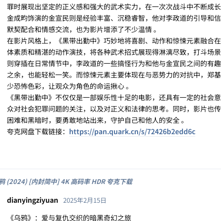
罪时展现出坚定的正义感和强大的武术实力，在一次次战斗中不断成长
金成畇饰演的金宣民则是经验丰富、沉稳睿智，他对李政道的引导和信
默契配合和情感交流，也为影片增添了不少温情 。
在影片风格上，《黑带出勤中》巧妙地将喜剧、动作和惊悚元素融合在
体素质和精湛的动作演技，将各种武术招式展现得淋漓尽致，打斗场景
则穿插在日常情节中，李政道的一些搞怪行为和他与金宣民之间的有趣
之余，也能轻松一笑。而惊悚元素主要体现在与恶势力的对抗中，郑基
少恐怖色彩，让观众为角色的命运揪心 。
《黑带出勤中》不仅仅是一部娱乐性十足的电影，还具有一定的社会意
众对社会犯罪问题的关注，以及对正义和法律的思考。同时，影片也传
困难和黑暗时，要勇敢地站出来，守护自己和他人的安全 。
夸克网盘下载链接：
https://pan.quark.cn/s/72426b2edd6c
鸦 (2024) [内封简中] 4K 高码率 HDR 夸克下载
dianyingziyuan
2025年2月15日
《乌鸦》：爱与复仇交织的暗黑奇幻之旅