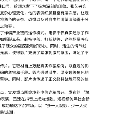
魔性口号，给观众留下了极为深刻的印象。张艺兴饰
复杂心理变化，他的表演细腻且富有层次感，让观
将角色的无奈、恐惧以及对自由的渴望演绎得十分
之动容 。
了诈骗产业链的运作模式。电影不仅真实还原了诈
如撕裂耳朵、刺指甲盖、打断腿等，这些场景呼应
满足了观众的窥探欲和好奇心。同时，潘生的情节线
元素，使得影片充满了紧张刺激的氛围，满足了不
传片。它取材自上万起真实诈骗案例，以直观的影
骗的危害和手段。影片通过潘生、梁安娜等角色的
警钟。同时，影片也传递了正义终将战胜邪恶的信
点，宣发重点围绕境外电信诈骗展开。发布的 “境
的表演，迅速在抖音上成为爆款。短视频仿照社会新
，成功触达下沉市场，以 “多一人观影，少一人受
影热潮 。