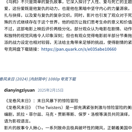
《乌鸦》不只是简单的复仇故事，它深入探讨了人性、爱与死亡的主题
爱，这份爱既是他复仇的动力，也是他在黑暗中坚守内心的力量源泉。
扎与抉择，以及爱与复仇的复杂交织。同时，影片也引发了观众对于死
殊的方式继续存在于这个世界，他的经历让我们思考生命的意义和价值
不过，这部电影上映后评价两极分化。部分观众认为电影在剧情、动作
和独特的视觉风格令人印象深刻；但也有观众觉得电影前半部分节奏拖
派的战力设定也相对较弱，无法给主角带来足够的挑战，使得剧情的紧
夸克网盘下载链接：
https://pan.quark.cn/s/e035abe10660
卷风末日 (2024) [内封简中] 1080p 夸克下载
dianyingziyuan
2025年2月15日
《龙卷风末日》：末日风暴下的惊险冒险
《龙卷风末日》（The Twisters）是一部充满紧张刺激与惊险冒
编剧，凯拉・菲尔兹、马克・贾斯蒂斯、保罗・洛根等演员共同演绎，于 20
语为影视语言。
影片的故事令人揪心，一系列致命且极具破坏性的飓风，正朝着美国中