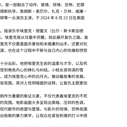
)》等，是一部融合了动作、爱情、惊悚、恐怖、犯罪
德斯执导，詹姆斯・奥巴尔、扎克・贝林、威廉・
演员主演，于 2024 年 8 月 23 日在美国
。摇滚乐手埃里克・德雷文（比尔・斯卡斯加德
后，埃里克竟从坟墓中苏醒，就此展开复仇之路。复
里克不仅要直面杀害他和未婚妻的凶手，还要对抗
谋，也在这个过程中不断与自己内心的伤痛和愤怒
十分出彩。他把埃里克生前的温柔与才华，以及死
受到角色内心的挣扎与纠结。小枝女孩饰演的雪
，成为埃里克心中的白月光，推动着故事的发展。
张氛围，其对人性阴暗面的诠释，让复仇主题更加
鸦作为重要的象征元素，不仅代表着埃里克的不死
的氛围。电影画面大多呈现出黑暗、压抑的色调，
现代都市的绝望与堕落，与影片的惊悚、恐怖氛围
出极致的暴力美学，让观众在紧张刺激的打斗中感