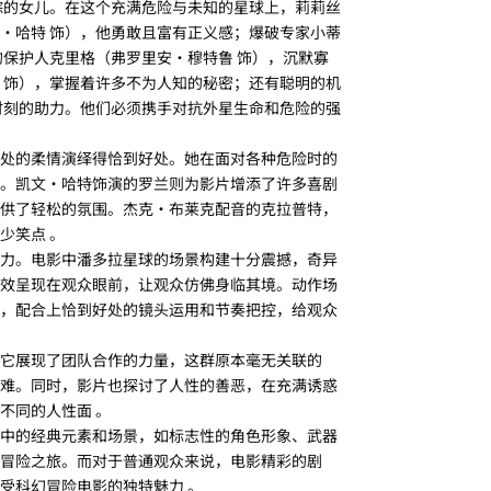
踪的女儿。在这个充满危险与未知的星球上，莉莉丝
・哈特 饰），他勇敢且富有正义感；爆破专家小蒂
的保护人克里格（弗罗里安・穆特鲁 饰），沉默寡
 饰），掌握着许多不为人知的秘密；还有聪明的机
时刻的助力。他们必须携手对抗外星生命和危险的强
处的柔情演绎得恰到好处。她在面对各种危险时的
。凯文・哈特饰演的罗兰则为影片增添了许多喜剧
供了轻松的氛围。杰克・布莱克配音的克拉普特，
少笑点 。
力。电影中潘多拉星球的场景构建十分震撼，奇异
效呈现在观众眼前，让观众仿佛身临其境。动作场
，配合上恰到好处的镜头运用和节奏把控，给观众
它展现了团队合作的力量，这群原本毫无关联的
难。同时，影片也探讨了人性的善恶，在充满诱惑
不同的人性面 。
中的经典元素和场景，如标志性的角色形象、武器
冒险之旅。而对于普通观众来说，电影精彩的剧
受科幻冒险电影的独特魅力 。