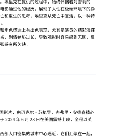
。埃里克在复仇的过程中，始终怀揣着对雪莉的
电影通过他的经历，展现了人性在极端环境下的挣
亡和重生的思考，埃里克从死亡中复活，以一种特
 。
和角色塑造上有出色表现，尤其是演员的精彩演绎
沓，剧情铺垫过长，导致观影时容易感到无聊，反
张感有所欠缺 。
回复
险的美国影片，由迈克尔・苏执导，杰弗里・安德森精心
24 年 6 月 28 日在美国震撼上映，全程以英
西部人口密集的城市中心逼近，它们汇聚在一起，