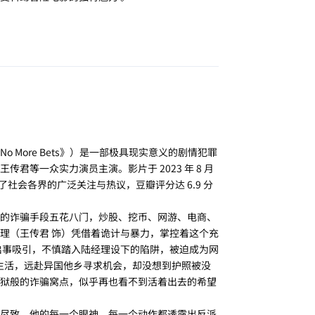
回复
More Bets》）是一部极具现实意义的剧情犯罪
等一众实力演员主演。影片于 2023 年 8 月
社会各界的广泛关注与热议，豆瓣评分达 6.9 分
的诈骗手段五花八门，炒股、挖币、网游、电商、
理（王传君 饰）凭借着诡计与暴力，掌控着这个充
启事吸引，不慎踏入陆经理设下的陷阱，被迫成为网
的生活，远赴异国他乡寻求机会，却没想到护照被没
狱般的诈骗窝点，似乎再也看不到活着出去的希望
尽致，他的每一个眼神、每一个动作都透露出反派