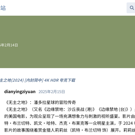
网站
25年2月14日
主之地(2024) [内封简中] 4K HDR 夸克下载
dianyingziyuan
2025年2月15日
《无主之地》：潘多拉星球的冒险传奇
《无主之地》（又名《边缘禁地：沙丘丧战 (港)》《边缘禁地 (台)
的美国电影，为观众呈现了一场充满想象力与刺激的视听盛宴。影片由
特・布兰切特、凯文・哈特、杰克・布莱克等一众明星主演，于 2024 年
影片的故事围绕着赏金猎人莉莉丝（凯特・布兰切特 饰）展开。莉莉丝