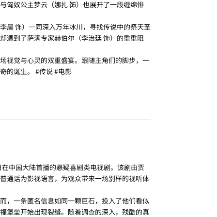
与匈奴公主梦云（娜扎 饰）也展开了一段缠绵悱
李晨 饰）一同深入万年冰川，寻找传说中的祭天圣
却遭到了萨满专家赫伯尔（李治廷 饰）的重重阻
场视觉与心灵的双重盛宴。跟随主角们的脚步，一
的诞生。 #传说 #电影
回复
29 日在中国大陆首播的悬疑喜剧类电视剧。该剧由贾
普通话为影视语言，为观众带来一场别样的视听体
而，一条匿名信息如同一颗巨石，投入了他们看似
福堡垒开始出现裂缝。随着调查的深入，残酷的真