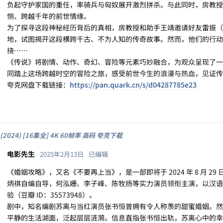
负起守护家国的重任，率骑兵与匈奴展开激烈拼杀。与此同时，房教授
恻、跨越千年的前世情缘。
为了探寻这段神秘经历背后的真相，房教授和助手王靖邀请好友雷振（
地，试图揭开这段横跨千古、不为人知的传奇故事。然而，他们的行动
挠……
《传说》将剧情、动作、奇幻、冒险等元素巧妙融合，为观众呈现了一
同踏上这场跨越时空的冒险之旅，感受前世今生的浪漫与热血，见证传奇
夸克网盘下载链接：
https://pan.quark.cn/s/d04287785e23
2024) [16集全] 4K 60帧率 高码 夸克下载
电影先生
2025年2月13日
已编辑
《婚姻攻略》，又名《不要再上当》，是一部即将于 2024 年 8 月 
炳祺自编自导，何泓姗、李子峰、陈牧扬等实力演员领衔主演，以汉语
验（豆瓣 ID：35573948）。
剧中，知名编剧苏离与当红演员张书恒曾拥有令人称羡的甜蜜婚姻。然
平静的生活湖面，泛起层层涟漪。信息直指张书恒出轨，苏离心中的幸