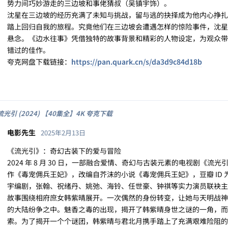
势力间巧妙游走的三边坡和事佬猜叔（吴镇宇饰）。
沈星在三边坡的经历充满了未知与挑战，留与逃的抉择成为他内心挣扎
踏上回归自我的旅程。究竟他们在三边坡会遭遇怎样的惊险事件，沈星
悬念。《边水往事》凭借独特的故事背景和精彩的人物设定，为观众带
错过的佳作。
夸克网盘下载链接：
https://pan.quark.cn/s/da3d9c84d18b
流光引 (2024) 【40集全】4K 夸克下载
电影先生
2025年2月13日
《流光引》：奇幻古装下的爱与冒险
2024 年 8 月 30 日，一部融合爱情、奇幻与古装元素的电视剧《
作《毒宠佣兵王妃》，改编自芥沫的小说《毒宠佣兵王妃》，豆瓣 ID 为 
宇编剧，张翰、祝绪丹、姚弛、海铃、任世豪、钟祺等实力演员联袂主
故事围绕相府庶女韩紫晴展开。一次偶然的身份转变，让她与天明战神
的大陆纷争之中。魅香之毒的出现，揭开了韩紫晴身世之谜的一角，而
索。为了揭开一个个谜团，韩紫晴与君北月携手踏上了充满艰难险阻的