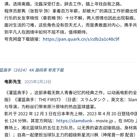
满，选择离婚。沈磊深受打击，辞去工作，踏上寻找自我之路。
程序员那隽（张哲华 饰）拿着百万年薪，却被大厂的高压工作折磨出
行乐的女友李晓悦（章若楠 饰）十分不解，两人感情也因此出现裂痕
面对生活的刁难，这些角色没有怨天尤人，而是勇敢面对内心，携手共
到平凡人在困境中如何不屈不挠，值得期待。
夸克网盘下载链接：
https://pan.quark.cn/s/cdb2a1c48c9f
灌篮高手（2024）4K 高码率 夸克下载
电影先生
2025年2月13日
《灌篮高手》，这部承载无数人青春记忆的经典之作，以动画电影的全
版》《灌篮高手：THE FIRST》（日语：スラムダンク ，英文名：Sl
与导演，为粉丝们带来原汁原味的热血篮球盛宴。
影片于 2022 年 12 月 3 日在日本率先上映，2023 年 4 月 20 日登
长 124 分钟。其官方网站：
https://slamdunk
- movie.jp ，在 IMD
赛场上，湘北篮球队的五位主力队员，以无畏的姿态迎接挑战。身材高
音）；自高一起便担当球队主力的超级新星流川枫（神尾晋一郎 配音）