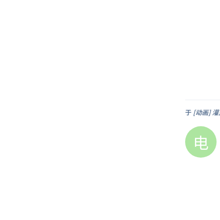
于
[动画] 
电