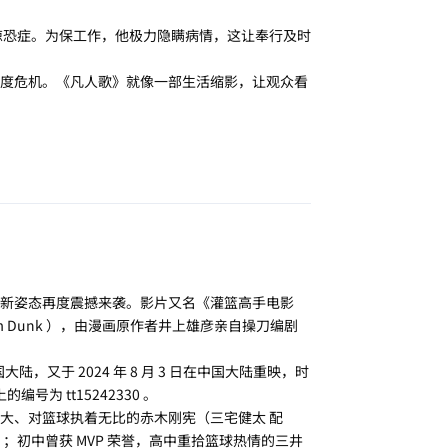
惊恐症。为保工作，他极力隐瞒病情，这让奉行及时
。
度危机。《凡人歌》就像一部生活缩影，让观众看
回复
新姿态再度震撼来袭。影片又名《灌篮高手电影
am Dunk ），由漫画原作者井上雄彦亲自操刀编剧
陆中国大陆，又于 2024 年 8 月 3 日在中国大陆重映，时
b 上的编号为 tt15242330 。
大、对篮球执着无比的赤木刚宪（三宅健太 配
；初中曾获 MVP 荣誉，高中重拾篮球热情的三井