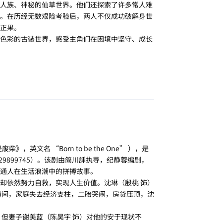
人族、神秘的仙草世界。他们还探索了许多常人难
。在历经无数艰险考验后，两人不仅成功破解身世
正果。
色彩的古装世界，感受主角们在困境中坚守、成长
回复
》，英文名 “Born to be the One” ），是
tt29899745）。该剧由简川訸执导，纪静蓉编剧，
通人在生活浪潮中的拼搏故事。
却依然努力自救，实现人生价值。沈琳（殷桃 饰）
瞬间，家庭失去经济支柱，二胎哭闹，房贷压顶，沈
。但妻子谢美蓝（陈昊宇 饰）对他的安于现状不