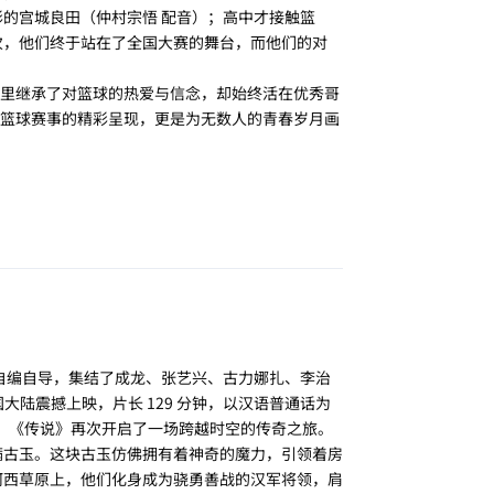
彩的宫城良田（仲村宗悟 配音）；高中才接触篮
次，他们终于站在了全国大赛的舞台，而他们的对
里继承了对篮球的热爱与信念，却始终活在优秀哥
篮球赛事的精彩呈现，更是为无数人的青春岁月画
回复
季礼自编自导，集结了成龙、张艺兴、古力娜扎、李治
中国大陆震撼上映，片长 129 分钟，以汉语普通话为
的姊妹篇，《传说》再次开启了一场跨越时空的传奇之旅。
满古玉。这块古玉仿佛拥有着神奇的魔力，引领着房
河西草原上，他们化身成为骁勇善战的汉军将领，肩