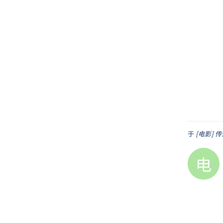
于
[电影] 传
电