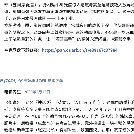
寿（笠间淳 配音）；身材矮小却凭借惊人速度与高超运球技巧大放异
球，却拥有强大爆发力与无限潜力的樱木花道（木村昴 配音）。这一
手，正是日本最强球队 —— 山王工业。
赛场激战正酣，影片同时细腻讲述了宫城良田的成长历程。他从哥哥那
哥的阴影之下。这部由井上雄彦精心打造的动画电影，不仅是一场热血
上了浓墨重彩的句点，让 “灌篮高手” 的精神永远闪耀。 #灌篮高手
夸克网盘下载链接：
https://pan.quark.cn/s/e88167c87984
说 (2024) 4K 高码率 12GB 夸克下载
电影先生
2025年2月13日
《传说》，又名《神话 2》（英文名 “A Legend”），这部由唐
廷、李晨等众多明星大咖的奇幻冒险巨制，于 2024 年 7 月 10 日在
主要语言，在 IMDb 上的编号为 tt27589902 。作为《神话》
影片中，房教授（成龙 饰）在考古过程中，意外挖掘出一块神秘的萨
教授与助手王靖（张艺兴 饰）穿越时空，梦回西汉。在那广袤无垠的