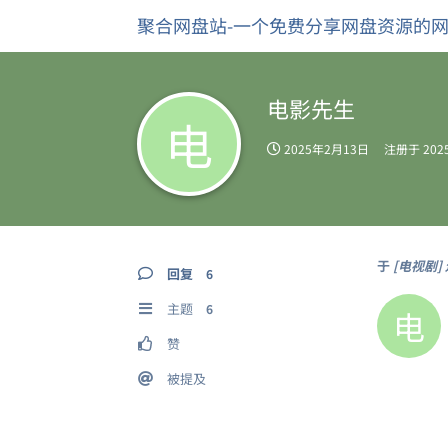
聚合网盘站-一个免费分享网盘资源的
电影先生
电
2025年2月13日
注册于
20
于
[电视剧] 
回复
6
主题
6
电
赞
被提及