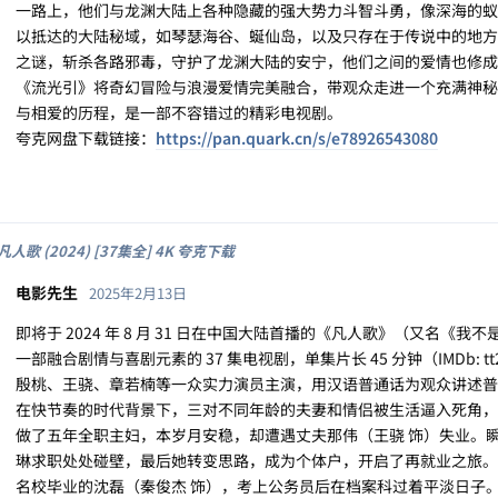
一路上，他们与龙渊大陆上各种隐藏的强大势力斗智斗勇，像深海的蚁
以抵达的大陆秘域，如琴瑟海谷、蜒仙岛，以及只存在于传说中的地方
之谜，斩杀各路邪毒，守护了龙渊大陆的安宁，他们之间的爱情也修成
《流光引》将奇幻冒险与浪漫爱情完美融合，带观众走进一个充满神秘
与相爱的历程，是一部不容错过的精彩电视剧。
夸克网盘下载链接：
https://pan.quark.cn/s/e78926543080
凡人歌 (2024) [37集全] 4K 夸克下载
电影先生
2025年2月13日
即将于 2024 年 8 月 31 日在中国大陆首播的《凡人歌》（又名《我不是废柴
一部融合剧情与喜剧元素的 37 集电视剧，单集片长 45 分钟（IMDb: 
殷桃、王骁、章若楠等一众实力演员主演，用汉语普通话为观众讲述普
在快节奏的时代背景下，三对不同年龄的夫妻和情侣被生活逼入死角，
做了五年全职主妇，本岁月安稳，却遭遇丈夫那伟（王骁 饰）失业。
琳求职处处碰壁，最后她转变思路，成为个体户，开启了再就业之旅。
名校毕业的沈磊（秦俊杰 饰），考上公务员后在档案科过着平淡日子