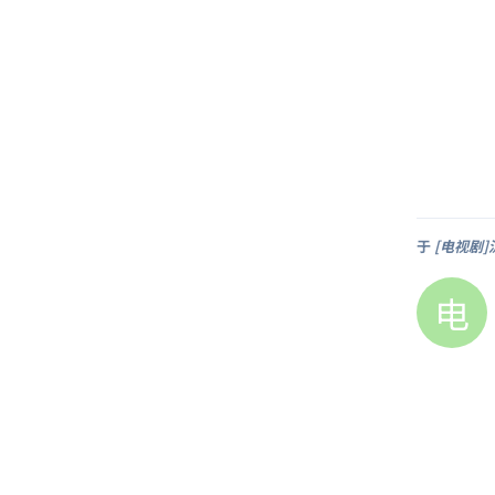
于
[电视剧]
电