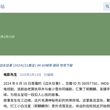
网站
25年2月13日
边水往事 (2024)[21集全] 4K 60帧率 高码 夸克下载
电影先生
2025年2月13日
已编辑
2024 年 8 月 16 日首播的《边水往事》，豆瓣 ID 为 36097760，I
电视剧。该剧由老算执导并与崔小雪共同编剧，汇聚了郭麒麟、吴镇宇
绎，为观众呈现一段扣人心弦的故事。
故事发生在三边坡，这片充满神秘色彩的热带异域。这里鱼龙混杂，繁
地。打工小白沈星（郭麒麟饰）意外流落至此，命运的齿轮就此开始转