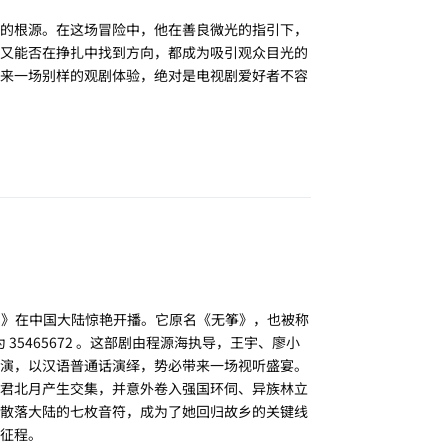
的根源。在这场冒险中，他在善良微光的指引下，
又能否在挣扎中找到方向，都成为吸引观众目光的
来一场别样的观剧体验，绝对是电视剧爱好者不容
回复
流光引》在中国大陆惊艳开播。它原名《无筝》，也被称
35465672 。这部剧由程源海执导，王宇、廖小
演，以汉语普通话演绎，势必带来一场视听盛宴。
君北月产生交集，并意外卷入强国环伺、异族林立
散落大陆的七枚音符，成为了她回归故乡的关键线
征程。