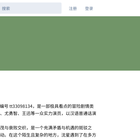
注册
登录
MDb 编号 tt33098134，是一部极具看点的冒险剧情类
、尤勇智、王迅等一众实力演员，以汉语普通话演
茂与衰败交织，是一个充满矛盾与机遇的斑驳之
动。在这个陌生且复杂的地方，沈星遇到了在多方