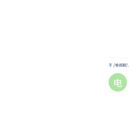
于
[电视剧] 
电