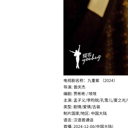
电视剧名称：九重紫 （2024）
导演: 曾庆杰
编剧: 贾彬彬 / 吱吱
主演: 孟子义/李昀锐/孔雪儿/夏之光
类型: 剧情/爱情/古装
制片国家/地区: 中国大陆
语言: 汉语普通话
首播: 2024-12-06(中国大陆)