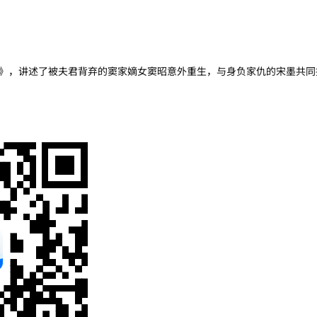
》，讲述了被夫君背弃的窦家嫡女窦昭意外重生，与身负家仇的宋墨共同