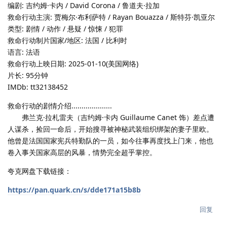
编剧: 吉约姆·卡内 / David Corona / 鲁道夫·拉加
救命行动主演: 贾梅尔·布利萨特 / Rayan Bouazza / 斯特芬·凯亚尔
类型: 剧情 / 动作 / 悬疑 / 惊悚 / 犯罪
救命行动制片国家/地区: 法国 / 比利时
语言: 法语
救命行动上映日期: 2025-01-10(美国网络)
片长: 95分钟
IMDb: tt32138452
救命行动的剧情介绍....................
弗兰克·拉札雷夫（吉约姆·卡内 Guillaume Canet 饰）差点遭
人谋杀，捡回一命后，开始搜寻被神秘武装组织绑架的妻子里欧。
他曾是法国国家宪兵特勤队的一员，如今往事再度找上门来，他也
卷入事关国家高层的风暴，情势完全超乎掌控。
夸克网盘下载链接：
https://pan.quark.cn/s/dde171a15b8b
回复