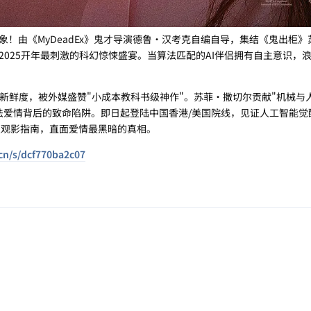
！由《MyDeadEx》鬼才导演德鲁·汉考克自编自导，集结《鬼出柜》
2025开年最刺激的科幻惊悚盛宴。当算法匹配的AI伴侣拥有自主意识，
%新鲜度，被外媒盛赞"小成本教科书级神作"。苏菲·撒切尔贡献"机械与
法爱情背后的致命陷阱。即日起登陆中国香港/美国院线，见证人工智能觉
极观影指南，直面爱情最黑暗的真相。
.cn/s/dcf770ba2c07