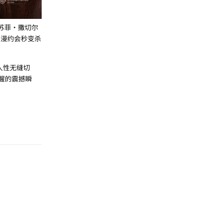
苏菲·撒切尔
浪漫约会秒变杀
人性无缝切
醒的震撼瞬
回复