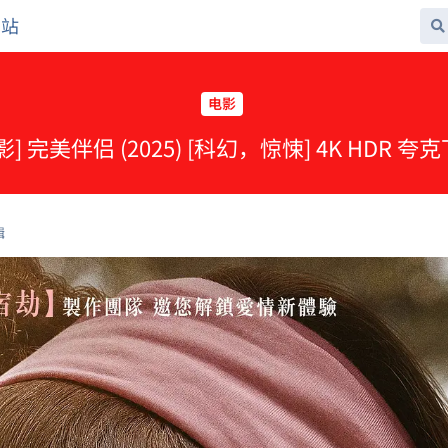
网站
电影
影] 完美伴侣 (2025) [科幻，惊悚] 4K HDR 夸
辑