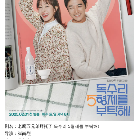
剧名：老鹰五兄弟拜托了 독수리 5형제를 부탁해!
导演：崔尚烈