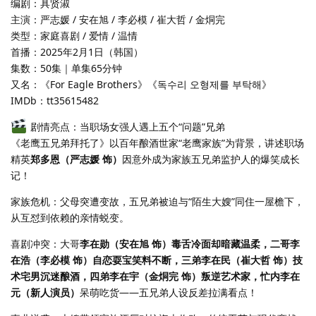
编剧：具贤淑
主演：严志媛 / 安在旭 / 李必模 / 崔大哲 / 金烔完
类型：家庭喜剧 / 爱情 / 温情
首播：2025年2月1日（韩国）
集数：50集｜单集65分钟
又名：《For Eagle Brothers》《독수리 오형제를 부탁해》
IMDb：tt35615482
剧情亮点：当职场女强人遇上五个“问题”兄弟
《老鹰五兄弟拜托了》以百年酿酒世家“老鹰家族”为背景，讲述职场
精英
郑多恩（严志媛 饰）
因意外成为家族五兄弟监护人的爆笑成长
记！
家族危机：父母突遭变故，五兄弟被迫与“陌生大嫂”同住一屋檐下，
从互怼到依赖的亲情蜕变。
喜剧冲突：大哥
李在勋（安在旭 饰）毒舌冷面却暗藏温柔，二哥李
在浩（李必模 饰）自恋耍宝笑料不断，三弟李在民（崔大哲 饰）技
术宅男沉迷酿酒，四弟李在宇（金烔完 饰）叛逆艺术家，忙内李在
元（新人演员）
呆萌吃货——五兄弟人设反差拉满看点！