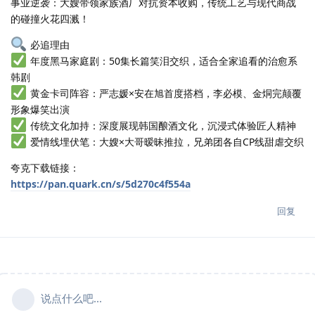
事业逆袭：大嫂带领家族酒厂对抗资本收购，传统工艺与现代商战
的碰撞火花四溅！
必追理由
年度黑马家庭剧：50集长篇笑泪交织，适合全家追看的治愈系
韩剧
黄金卡司阵容：严志媛×安在旭首度搭档，李必模、金烔完颠覆
形象爆笑出演
传统文化加持：深度展现韩国酿酒文化，沉浸式体验匠人精神
爱情线埋伏笔：大嫂×大哥暧昧推拉，兄弟团各自CP线甜虐交织
夸克下载链接：
https://pan.quark.cn/s/5d270c4f554a
回复
说点什么吧...