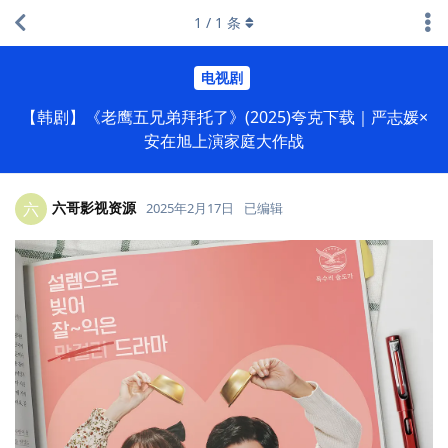
1
/
1
条
电视剧
【韩剧】《老鹰五兄弟拜托了》(2025)夸克下载｜严志媛×
安在旭上演家庭大作战
六哥影视资源
六
2025年2月17日
已编辑