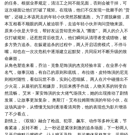
的任务。根据业界规定，清洁工之间不能见面，否则会被干掉，可
这次碰面让他们打破了规矩。在现场，他们不仅发现一批棘手的 “货
物”，还碰上本该死去的年轻小伙突然苏醒逃跑 。为了摆脱麻烦，原
本互相看不顺眼的两人被迫联手，去追年轻小伙并询问货物来源。
原来小伙是大学生，帮好友运货却意外落入 “圈套” 。两人的介入不
仅打破规矩，还惹怒背后收货人，他们瞬间从清理者变成猎物，被
多方势力追杀。在躲避追杀的过程中，两人开启话痨模式，不停斗
嘴，却也在一次次危机中逐渐建立起默契，共同应对不断升级的致
命麻烦 。
从角色塑造来看，乔治・克鲁尼饰演的杰克经验丰富，在业界小有
名气，做事沉稳，有自己的原则和底线 。布拉德・皮特饰演的尼克
则相对随性，看似玩世不恭，实则心思细腻 。两人在片中碰撞出不
少火花，从最初的互相嫌弃，到后来携手作战，人物关系的转变自
然流畅 。艾米・莱安饰演的女大佬气场强大，她的出现推动了剧情
发展，让故事更加复杂 。奥斯汀・艾布拉姆斯饰演的年轻小伙，在
这场风波中，从懵懂无知到逐渐看清局势，他的表现也为影片增添
了不少看点 。
剧情上，《双狼》融合了枪战、犯罪、飙车、动作等多种元素，节
奏紧凑，反转不断 。上一秒还是紧张刺激的追杀场面，下一秒两人
又开启幽默斗嘴模式，让人猝不及防 。影片整体风格复古，采用经