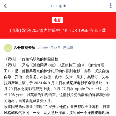
1
/
1
条
电影
[电影] 双狼(2024)[内封简中] 4K HDR 19GB 夸克下载
六哥影视资源
六
2025年2月15日
已编辑
《双狼》：好莱坞双雄的惊险搭档
《双狼》（又名《孤狼同谋 (港)》《恶狼特工 (台)》《狼性修理
工》）是一部极具看点的惊悚犯罪动作喜剧电影，由乔・沃茨自编
自导，乔治・克鲁尼、布拉德・皮特、艾米・莱安、奥斯汀・艾布
拉姆斯等主演，于 2024 年 9 月 1 日在威尼斯电影节全球首映，9
月 20 日在北美影院限定上映，9 月 27 日在 Apple TV + 上线，片
长 108 分钟，以英语为影视语言。这部影片凭借豪华的阵容和独特
的题材，自筹备起就备受关注。
故事围绕两位职业 “清理工” 展开，他们在业界都以专业著称，行事
风格却截然不同。一次，两人意外撞单，接到同一个掩盖犯罪现场