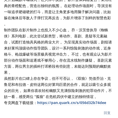
典的青橙配色，营造出独特的氛围 。在处理动作场面时，导演没有
一味追求硬碰硬的打斗，而是让主角更多地用脑子解决问题，比如
躲在掩体后等敌人子弹打完再反击，为影片增添了别样的智慧色彩
。
制作团队在影片制作上也投入不少心血 。乔・沃茨曾执导《蜘蛛
侠》系列电影，此次尝试新类型，将动作、喜剧、悬疑等元素融
合，试图打造独具风格的商业大片 。为呈现真实动作场面，剧组请
来好莱坞顶级动作指导团队，设计一系列惊险刺激的动作戏，近身
格斗、枪战爆破等场景极具视觉冲击力 。不过，也有观众认为影片
部分动作场面和追逐戏不够用心，存在流水线制作嫌疑 。喜剧元素
方面，两位男主的插科打诨桥段有些刻意，未能达到预期的幽默效
果 。
虽然影片在口碑上存在争议，但不可否认，《双狼》凭借乔治・克
鲁尼和布拉德・皮特这两位好莱坞巨星的合作，就足以吸引众多观
众的目光 。如果你喜欢轻松幽默又充满惊险刺激的犯罪动作片，不
妨一看，感受两位 “孤狼” 在危机四伏中建立的独特情谊 。
夸克网盘下载链接：
https://pan.quark.cn/s/056d32b74dee
回复