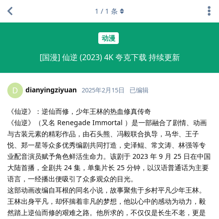
1
/
1
条
动漫
[国漫] 仙逆 (2023) 4K 夸克下载 持续更新
dianyingziyuan
D
2025年2月15日
已编辑
《仙逆》：逆仙而修，少年王林的热血修真传奇
《仙逆》（又名 Renegade Immortal ）是一部融合了剧情、动画
与古装元素的精彩作品，由石头熊、冯毅联合执导，马华、王子
悦、郑一星等众多优秀编剧共同打造，史泽鲲、常文涛、林强等专
业配音演员赋予角色鲜活生命力。该剧于 2023 年 9 月 25 日在中国
大陆首播，全剧共 24 集，单集片长 25 分钟，以汉语普通话为主要
语言，一经播出便吸引了众多观众的目光。
这部动画改编自耳根的同名小说，故事聚焦于乡村平凡少年王林。
王林出身平凡，却怀揣着非凡的梦想，他以心中的感动为动力，毅
然踏上逆仙而修的艰难之路。他所求的，不仅仅是长生不老，更是