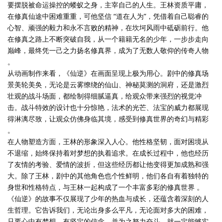
要摆脱被命运操控的蝼蚁之身，主宰自己的人生。王林资质平庸，
在修真仙途中困难重重，可他坚信 “道在人为”，凭借着自己聪睿的
心智、顽强的毅力和永不言败的精神，在坎坷风雨中砥砺前行。他
在修真之路上不断突破自我，从一个籍籍无名的少年，一步步走向
巅峰，最终凭一己之力扬名修真界，成为了无数人敬仰的传奇人物
。
从动画制作来看，《仙逆》在画面呈现上极为用心。剧中的修真场
景美轮美奂，无论是云雾缭绕的仙山、神秘莫测的洞府，还是激烈
壮观的战斗场面，都绘制得细腻逼真，给观众带来强烈的视觉冲
击。战斗特效的设计也十分惊艳，法术的光芒、法宝的威力都展现
得淋漓尽致，让观众仿佛身临其境，感受到修真世界的奇幻与精彩
。
在人物塑造方面，王林的形象深入人心。他性格坚韧，面对困境从
不退缩，始终保持着对梦想的执着追求。在成长过程中，他也经历
了友情的考验、爱情的波折，但这些经历都让他变得更加成熟和强
大。除了王林，剧中的其他角色也个性鲜明，他们各自有着独特的
身世和性格特点，与王林一起构成了一个丰富多彩的修真世界 。
《仙逆》的故事不仅展现了少年的热血与成长，还蕴含着深刻的人
生哲理。它告诉我们，无论出身多么平凡，无论面对多大的困难，
只要心中有梦想，有坚定的信念，并为之努力奋斗，就一定能够实