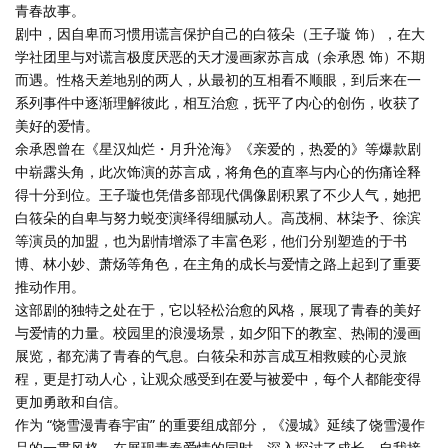
青春故事。
剧中，因自卑而习惯用谎言保护自己的白筱朵（王子璇 饰），在大
学社团里与对谎言极度厌恶的天才漫画家苏言成（余承恩 饰）不期
而遇。性格天差地别的两人，从最初的互相看不顺眼，到后来在一
系列事件中逐渐理解彼此，相互治愈，抚平了内心的创伤，收获了
美好的爱情。
余承恩曾在《星汉灿烂・月升沧海》《亲爱的，热爱的》等爆款剧
中崭露头角，此次饰演的苏言成，将角色的直率与内心的伤痛诠释
得十分到位。王子璇也凭借多部现代偶像剧积累了不少人气，她把
白筱朵的自卑与努力蜕变演绎得细腻动人。高茂桐、林柒予、徐滨
等演员的加盟，也为剧情增添了丰富色彩，他们分别塑造的于书
博、林小妙、萧炀等角色，在主角的成长与爱情之路上起到了重要
推动作用。
这部剧的独特之处在于，它以轻松治愈的风格，展现了青春的美好
与爱情的力量。校园里的浪漫场景，如夕阳下的教室、热闹的漫画
展览，都充满了青春的气息。白筱朵和苏言成互相救赎的心灵旅
程，更是打动人心，让观众感受到在爱与被爱中，每个人都能变得
更加勇敢和自信。
作为 “饶雪漫青春宇宙” 的重要组成部分，《漫城》延续了饶雪漫作
品的一贯风格，在展现青春爱情的同时，深入探讨了成长、自我接