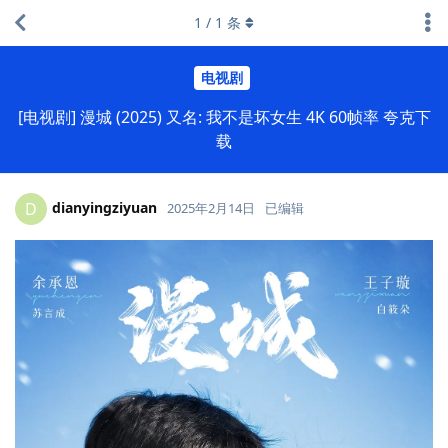
1
/
1
条
电视剧
[电视剧] 漫城 (2025) 又名: 我不是坏女生 4K 60帧率 夸克下
载
dianyingziyuan
D
2025年2月14日
已编辑