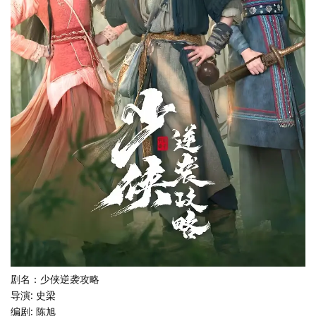
剧名：少侠逆袭攻略
导演: 史梁
编剧: 陈旭