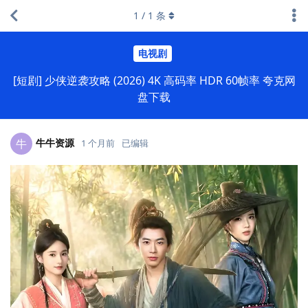
1
/
1
条
电视剧
[短剧] 少侠逆袭攻略 (2026) 4K 高码率 HDR 60帧率 夸克网
盘下载
牛牛资源
牛
1 个月前
已编辑