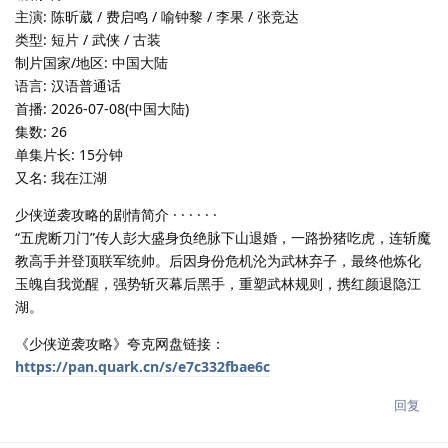
主演: 陈昕葳 / 费启鸣 / 喻钟黎 / 李果 / 张竞达
类型: 短片 / 武侠 / 古装
制片国家/地区: 中国大陆
语言: 汉语普通话
首播: 2026-07-08(中国大陆)
集数: 26
单集片长: 15分钟
又名: 我在江湖
少侠逆袭攻略的剧情简介 · · · · · ·
“五虎断刀门”传人彭大盛身负绝脉下山退婚，一路扮猪吃虎，连斩魔
教高手并登顶联军统帅。后因身份危机沦为武林弃子，最终他炼化
玉魄自我觉醒，强势斩灭幕后黑手，重塑武林规则，携红颜退隐江
湖。
《少侠逆袭攻略》夸克网盘链接：
https://pan.quark.cn/s/e7c332fbae6c
回复