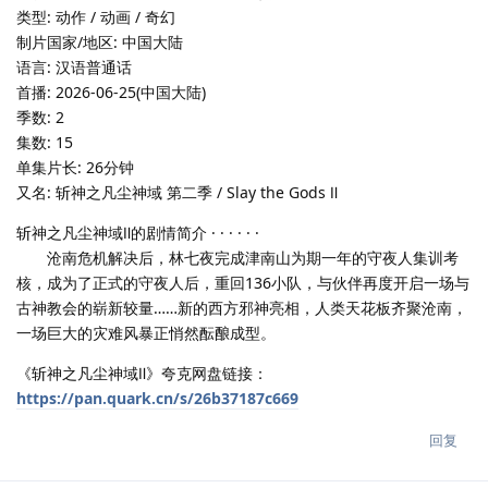
类型: 动作 / 动画 / 奇幻
制片国家/地区: 中国大陆
语言: 汉语普通话
首播: 2026-06-25(中国大陆)
季数: 2
集数: 15
单集片长: 26分钟
又名: 斩神之凡尘神域 第二季 / Slay the Gods Ⅱ
斩神之凡尘神域Ⅱ的剧情简介 · · · · · ·
沧南危机解决后，林七夜完成津南山为期一年的守夜人集训考
核，成为了正式的守夜人后，重回136小队，与伙伴再度开启一场与
古神教会的崭新较量……新的西方邪神亮相，人类天花板齐聚沧南，
一场巨大的灾难风暴正悄然酝酿成型。
《斩神之凡尘神域Ⅱ》夸克网盘链接：
https://pan.quark.cn/s/26b37187c669
回复