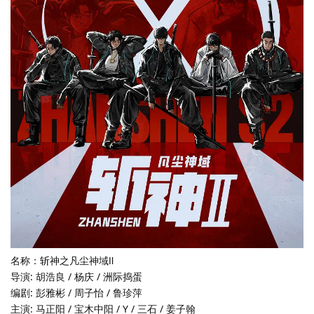
名称：斩神之凡尘神域Ⅱ
导演: 胡浩良 / 杨庆 / 洲际捣蛋
编剧: 彭雅彬 / 周子怡 / 鲁珍萍
主演: 马正阳 / 宝木中阳 / Y / 三石 / 姜子翰