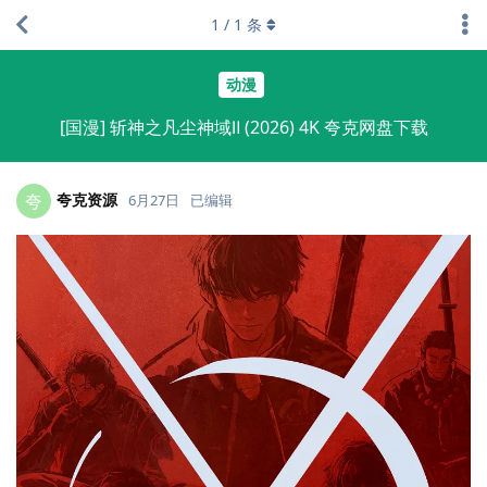
1
/
1
条
动漫
[国漫] 斩神之凡尘神域Ⅱ (2026) 4K 夸克网盘下载
夸克资源
夸
6月27日
已编辑