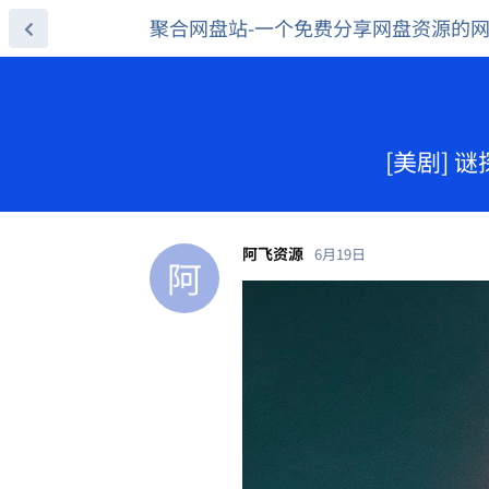
聚合网盘站-一个免费分享网盘资源的
[美剧] 谜
阿飞资源
6月19日
阿