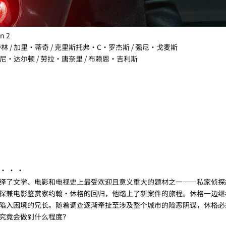
n 2
林 / 加里·蒂奇 / 克里斯托弗·C·罗杰斯 / 强尼·戈麦斯
 托尼·达尔顿 / 劳拉·唐奈里 / 布赖恩·吉利斯
· · ·
了文学、电影和电视史上最受欢迎且意义重大的题材之一——私家侦探
兼电影鉴赏家约翰·休格的回归，他踏上了新案件的旅程。休格一边继
陷入困境的兄长。随着调查逐渐牵扯至涉及整个城市的险恶阴谋，休格必
究竟会做到什么程度？