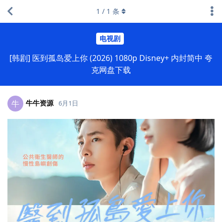
1
/
1
条
电视剧
[韩剧] 医到孤岛爱上你 (2026) 1080p Disney+ 内封简中 夸
克网盘下载
牛牛资源
牛
6月1日