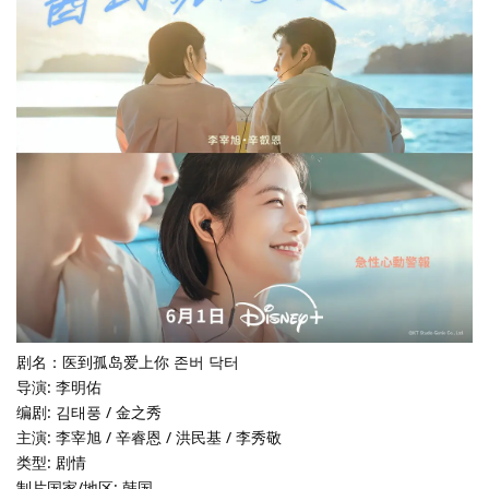
剧名：医到孤岛爱上你 존버 닥터
导演: 李明佑
编剧: 김태풍 / 金之秀
主演: 李宰旭 / 辛睿恩 / 洪民基 / 李秀敬
类型: 剧情
制片国家/地区: 韩国