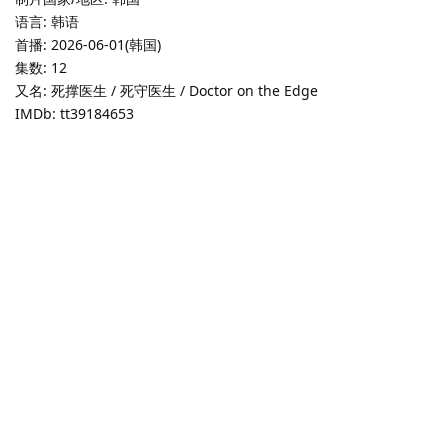
语言: 韩语
首播: 2026-06-01(韩国)
集数: 12
又名: 死撑医生 / 死守医生 / Doctor on the Edge
IMDb: tt39184653
医到孤岛爱上你的剧情简介 · · · · · ·
立志成为顶尖整形外科医生都志义（李宰旭 饰），同身世神秘
的助理护士陆遐俐（辛叡恩 饰），在命运安排下被分配到与世隔
绝、恶名昭彰的“平同岛”上工作。两个同样受伤的灵魂，在艰难环境
中共同成长，展开彼此疗愈的浪漫故事。
该剧改编自同名漫画。
韩剧《医到孤岛爱上你》夸克网盘链接：
https://pan.quark.cn/s/21c8449c23cb
回复