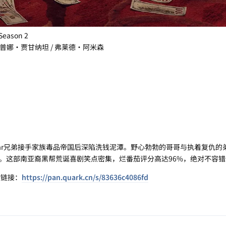
eason 2
/ 普娜·贾甘纳坦 / 弗莱德·阿米森
ar兄弟接手家族毒品帝国后深陷洗钱泥潭。野心勃勃的哥哥与执着复仇的
。这部南亚裔黑帮荒诞喜剧笑点密集，烂番茄评分高达96%，绝对不容错
盘链接：
https://pan.quark.cn/s/83636c4086fd