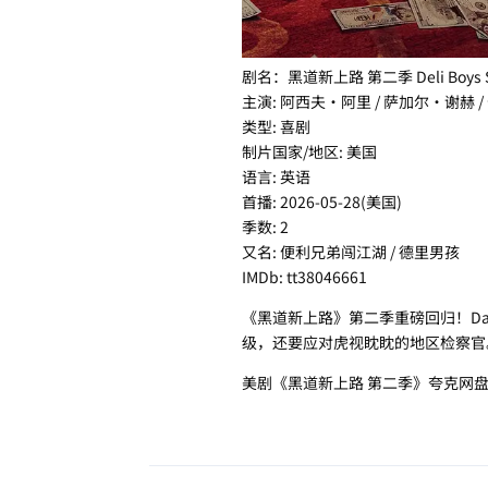
剧名：黑道新上路 第二季 Deli Boys S
主演: 阿西夫·阿里 / 萨加尔·谢赫 
类型: 喜剧
制片国家/地区: 美国
语言: 英语
首播: 2026-05-28(美国)
季数: 2
又名: 便利兄弟闯江湖 / 德里男孩
IMDb: tt38046661
《黑道新上路》第二季重磅回归！D
级，还要应对虎视眈眈的地区检察官
美剧《黑道新上路 第二季》夸克网