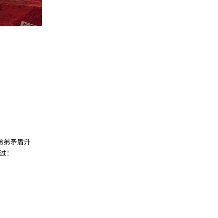
弟弟矛盾升
过！
回复