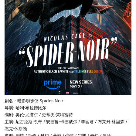
剧名：暗影蜘蛛侠 Spider-Noir
导演: 哈利·布拉德比尔
编剧: 奥伦·尤济尔 / 史蒂夫·莱特富特
主演: 尼古拉斯·凯奇 / 安德鲁·卡德威尔 / 李丽君 / 布莱丹·格里森 /
杰克·休斯顿
类型: 剧情 / 动作 / 科幻 / 悬疑 / 惊悚 / 犯罪 / 奇幻 / 冒险