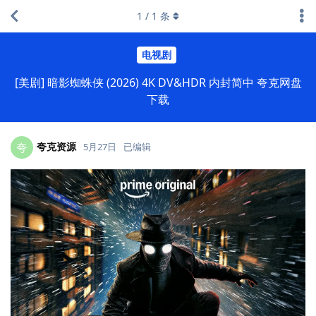
1
/
1
条
电视剧
[美剧] 暗影蜘蛛侠 (2026) 4K DV&HDR 内封简中 夸克网盘
下载
夸克资源
夸
5月27日
已编辑