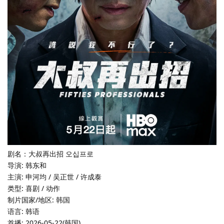
剧名：大叔再出招 오십프로
导演: 韩东和
主演: 申河均 / 吴正世 / 许成泰
类型: 喜剧 / 动作
制片国家/地区: 韩国
语言: 韩语
首播: 2026-05-22(韩国)