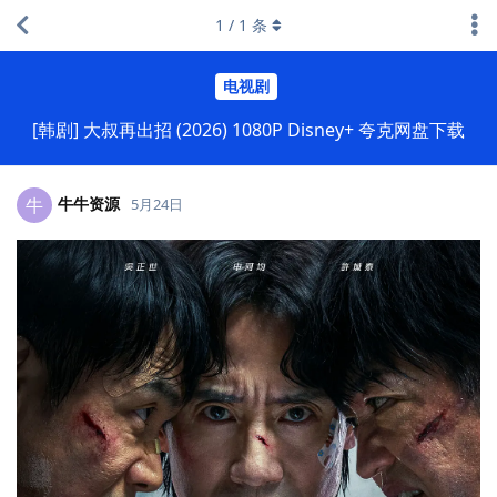
1
/
1
条
电视剧
[韩剧] 大叔再出招 (2026) 1080P Disney+ 夸克网盘下载
牛牛资源
牛
5月24日