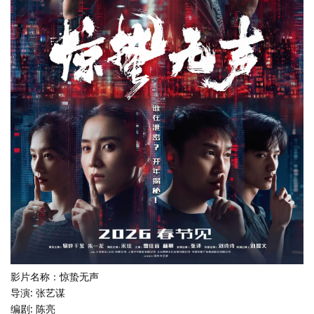
影片名称：惊蛰无声
导演: 张艺谋
编剧: 陈亮