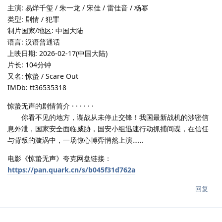
主演: 易烊千玺 / 朱一龙 / 宋佳 / 雷佳音 / 杨幂
类型: 剧情 / 犯罪
制片国家/地区: 中国大陆
语言: 汉语普通话
上映日期: 2026-02-17(中国大陆)
片长: 104分钟
又名: 惊蛰 / Scare Out
IMDb: tt36535318
惊蛰无声的剧情简介 · · · · · ·
你看不见的地方，谍战从未停止交锋！我国最新战机的涉密信
息外泄，国家安全面临威胁，国安小组迅速行动抓捕间谍，在信任
与背叛的漩涡中，一场惊心博弈悄然上演……
电影《惊蛰无声》夸克网盘链接：
https://pan.quark.cn/s/b045f31d762a
回复