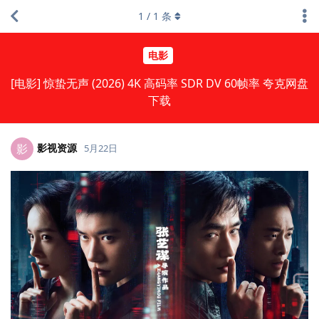
1
/
1
条
电影
[电影] 惊蛰无声 (2026) 4K 高码率 SDR DV 60帧率 夸克网盘
下载
影视资源
影
5月22日