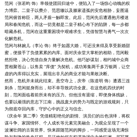
范闲（张若昀 饰）率领使团回归途中，便陷入了一场惊心动魄的权
力博弈。二皇子以费介、范思辙以及滕家遗孤的安危相胁，妄图逼
范闲俯首称臣，两人矛盾一触即发。此后，范闲先后遭遇抱月楼迷
局和春闱危机，而这一切竟都是二皇子精心布下的陷阱，每一步都
暗藏杀机，范闲在这重重困境中艰难求生，凭借智慧与勇气一次次
化解危机。
范闲与林婉儿（李沁 饰）终于如愿大婚，可还没来得及享受新婚甜
蜜，便接手了负债累累的内库。面对庆余堂大掌柜的相助，范闲毅
然拒绝，决心凭借自身力量解决危机。他巧妙谋划，相约城中众商
贾相聚苍山，以售卖 “库债” 为契机，成功筹集两千多万银两，让空
虚的内库得以充实，展现出非凡的商业才能与果敢决断。
然而，危机并未就此结束。悬空寺上，庆帝（陈道明 饰）遭遇三连
刺杀，范闲挺身而出，却不幸导致武功全废。在这危机四伏的时
刻，范闲面临着前所未有的压力。但他没有退缩，即便身体残缺，
也要以顽强的意志下江南，挑战庞大的势力与既定的游戏规则，只
为彻底夺回内库，守护心中的正义与信念。
《庆余年 第二季》凭借精彩绝伦的剧情、演员们的出色演绎，将权
谋斗争、家国情怀、个人成长等元素完美融合，为观众呈现了一个
波澜壮阔的古装世界。快来跟随范闲的脚步，一同感受这场充满惊
险与刺激的热血征程，见证他如何在权谋漩涡中力挽狂澜，书写属