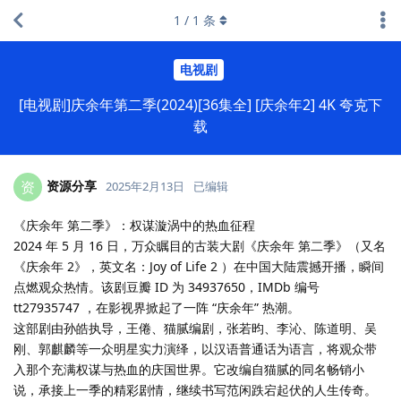
1
/
1
条
电视剧
[电视剧]庆余年第二季(2024)[36集全] [庆余年2] 4K 夸克下
载
资源分享
资
2025年2月13日
已编辑
《庆余年 第二季》：权谋漩涡中的热血征程
2024 年 5 月 16 日，万众瞩目的古装大剧《庆余年 第二季》（又名
《庆余年 2》，英文名：Joy of Life 2 ）在中国大陆震撼开播，瞬间
点燃观众热情。该剧豆瓣 ID 为 34937650，IMDb 编号
tt27935747 ，在影视界掀起了一阵 “庆余年” 热潮。
这部剧由孙皓执导，王倦、猫腻编剧，张若昀、李沁、陈道明、吴
刚、郭麒麟等一众明星实力演绎，以汉语普通话为语言，将观众带
入那个充满权谋与热血的庆国世界。它改编自猫腻的同名畅销小
说，承接上一季的精彩剧情，继续书写范闲跌宕起伏的人生传奇。