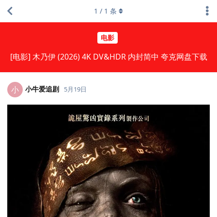
1
/
1
条
电影
[电影] 木乃伊 (2026) 4K DV&HDR 内封简中 夸克网盘下载
小牛爱追剧
小
5月19日