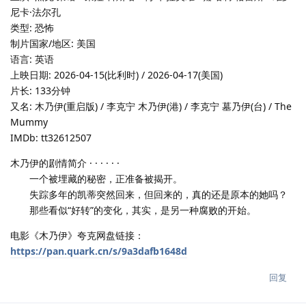
尼卡·法尔孔
类型: 恐怖
制片国家/地区: 美国
语言: 英语
上映日期: 2026-04-15(比利时) / 2026-04-17(美国)
片长: 133分钟
又名: 木乃伊(重启版) / 李克宁 木乃伊(港) / 李克宁 墓乃伊(台) / The
Mummy
IMDb: tt32612507
木乃伊的剧情简介 · · · · · ·
一个被埋藏的秘密，正准备被揭开。
失踪多年的凯蒂突然回来，但回来的，真的还是原本的她吗？
那些看似“好转”的变化，其实，是另一种腐败的开始。
电影《木乃伊》夸克网盘链接：
https://pan.quark.cn/s/9a3dafb1648d
回复