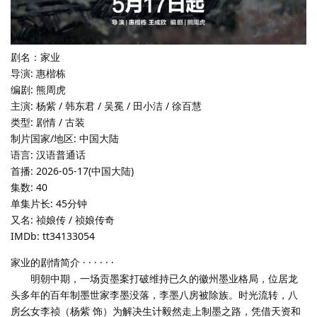
剧名：家业
导演: 惠楷栋
编剧: 熊周虎
主演: 杨紫 / 韩东君 / 吴冕 / 田小洁 / 徐百慧
类型: 剧情 / 古装
制片国家/地区: 中国大陆
语言: 汉语普通话
首播: 2026-05-17(中国大陆)
集数: 40
单集片长: 45分钟
又名: 祯娘传 / 祯娘传奇
IMDb: tt34133054
家业的剧情简介 · · · · · ·
明朝中期，一场贡墨案打破维持已久的徽州墨业格局，位居龙
头多年的百年制墨世家李墨没落，李墨八房被除族。时光流转，八
房幺女李祯（杨紫 饰）为解决生计毅然走上制墨之路，凭借天资和