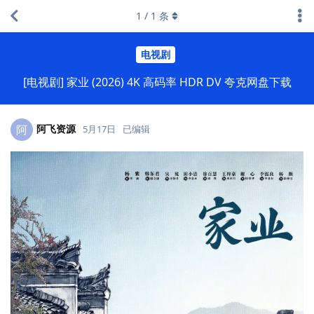
1
/
1
条
电视剧
[电视剧] 家业 (2026) 4K 高码率 HDR DV 夸克网盘下载
阿飞资源
阿
5月17日
已编辑