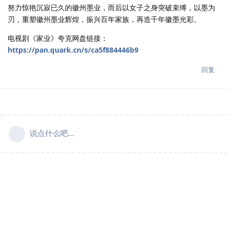
努力惊艳沉寂已久的徽州墨业，而后以女子之身突破束缚，以墨为
刃，重塑徽州墨业辉煌，振兴百年家族，再造千年徽墨光彩。
电视剧《家业》夸克网盘链接：
https://pan.quark.cn/s/ca5f884446b9
回复
说点什么吧...