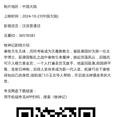
制片地区：中国大陆
上映时间：2024-10-27(中国大陆)
影视语言：汉语普通话
豆瓣ID：36576581
牧神记剧情介绍
秦牧天生凡体，历经考验成为天魔教教主，被延康国封为第一任太
学博士。延康国叛乱之战中秦牧引来魔神，掀起浩荡风云，后随武
可汗入楼兰黄金宫，一个人打遍圣宫无敌手。他返回延康,助国师平
叛、造射日神炮，后得人皇传承成为新一代人皇。机缘巧合下秦牧
得知自己的身世,借助道门小玉京等人帮助，开启道法神通改革的大
世。
夸克网盘下载链接：
用手机端夸克APP扫码，搜索《牧神记》