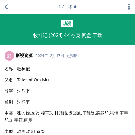
1
/
1
条
动漫
牧神记 (2024) 4K 夸克 网盘 下载
影视资源
影
2024年12月17日
已编辑
名称：牧神记
又名：Tales of Qin Mu
导演：沈乐平
编剧：沈乐平
主演：张若瑜,李欣,程玉珠,杜晴晴,虞晓旭,于凯隆,高嗣航,张恒,王宇
航,刘宇轩,唐昊
类型：动画,奇幻,冒险