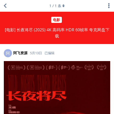
1
/
1
条
电影
[电影] 长夜将尽 (2025) 4K 高码率 HDR 60帧率 夸克网盘下
载
阿飞资源
阿
5月13日
已编辑