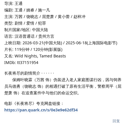
导演: 王通
编剧: 王通 / 姚睿 / 施一凡
主演: 万茜 / 饶晓志 / 屈楚萧 / 黄小蕾 / 赵梓冲
类型: 剧情 / 爱情 / 犯罪
制片国家/地区: 中国大陆
语言: 汉语普通话 / 贵州方言
上映日期: 2026-03-21(中国大陆) / 2025-06-18(上海国际电影节)
片长: 119分钟 / 120分钟(影展版)
又名: Wild Nights, Tamed Beasts
IMDb: tt37151954
长夜将尽的剧情简介 · · · · · ·
保姆叶晓霖（万茜 饰）伪装进入老人家庭图谋行凶，因与饲养
员马德勇（饶晓志 饰）的相遇打破了原有生活平衡，警察周平（屈
楚萧 饰）在追查案件中与他们的命运交织。
电影《长夜将尽》夸克网盘链接：
https://pan.quark.cn/s/0e3e9e62df34
回复