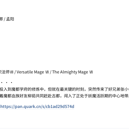
卿 / 孟阳
 Versatile Mage Ⅶ / The Almighty Mage Ⅶ
· · ·
入到魔都学府的修炼中，但就在最关键的时刻，突然传来了好兄弟张小
着魔都血族好友柳茹共同赶赴古都，闯入了正处于妖魔活跃期的中心地带
：
https://pan.quark.cn/s/cb1ad29d574d