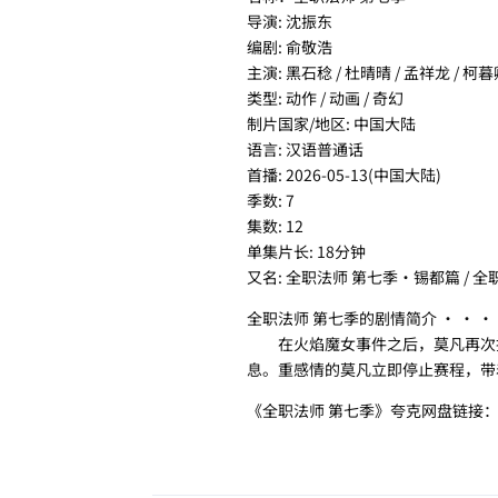
导演: 沈振东
编剧: 俞敬浩
主演: 黑石稔 / 杜晴晴 / 孟祥龙 / 柯暮
类型: 动作 / 动画 / 奇幻
制片国家/地区: 中国大陆
语言: 汉语普通话
首播: 2026-05-13(中国大陆)
季数: 7
集数: 12
单集片长: 18分钟
又名: 全职法师 第七季·锡都篇 / 全职法师Ⅶ /
全职法师 第七季的剧情简介 · · · 
在火焰魔女事件之后，莫凡再次投
息。重感情的莫凡立即停止赛程，带
《全职法师 第七季》夸克网盘链接