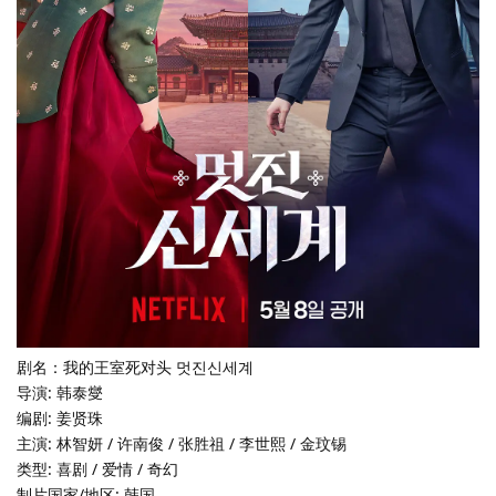
剧名：我的王室死对头 멋진신세계
导演: 韩泰燮
编剧: 姜贤珠
主演: 林智妍 / 许南俊 / 张胜祖 / 李世熙 / 金玟锡
类型: 喜剧 / 爱情 / 奇幻
制片国家/地区: 韩国