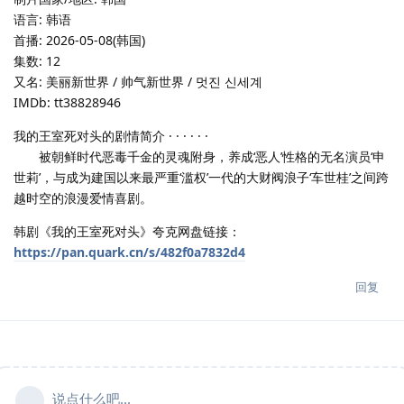
语言: 韩语
首播: 2026-05-08(韩国)
集数: 12
又名: 美丽新世界 / 帅气新世界 / 멋진 신세계
IMDb: tt38828946
我的王室死对头的剧情简介 · · · · · ·
被朝鲜时代恶毒千金的灵魂附身，养成‘恶人’性格的无名演员‘申
世莉’，与成为建国以来最严重‘滥权’一代的大财阀浪子‘车世桂’之间跨
越时空的浪漫爱情喜剧。
韩剧《我的王室死对头》夸克网盘链接：
https://pan.quark.cn/s/482f0a7832d4
回复
说点什么吧...