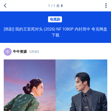
1
/
1
条
电视剧
[韩剧] 我的王室死对头 (2026) NF 1080P 内封简中 夸克网盘
下载
牛牛资源
牛
5月8日