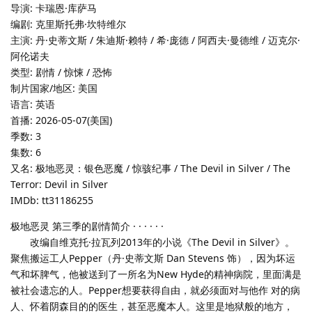
导演: 卡瑞恩·库萨马
编剧: 克里斯托弗·坎特维尔
主演: 丹·史蒂文斯 / 朱迪斯·赖特 / 希·庞德 / 阿西夫·曼德维 / 迈克尔·
阿伦诺夫
类型: 剧情 / 惊悚 / 恐怖
制片国家/地区: 美国
语言: 英语
首播: 2026-05-07(美国)
季数: 3
集数: 6
又名: 极地恶灵：银色恶魔 / 惊骇纪事 / The Devil in Silver / The
Terror: Devil in Silver
IMDb: tt31186255
极地恶灵 第三季的剧情简介 · · · · · ·
改编自维克托·拉瓦列2013年的小说《The Devil in Silver》。
聚焦搬运工人Pepper（丹·史蒂文斯 Dan Stevens 饰），因为坏运
气和坏脾气，他被送到了一所名为New Hyde的精神病院，里面满是
被社会遗忘的人。Pepper想要获得自由，就必须面对与他作 对的病
人、怀着阴森目的的医生，甚至恶魔本人。这里是地狱般的地方，