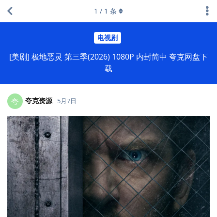
1
/
1
条
电视剧
[美剧] 极地恶灵 第三季(2026) 1080P 内封简中 夸克网盘下
载
夸克资源
夸
5月7日