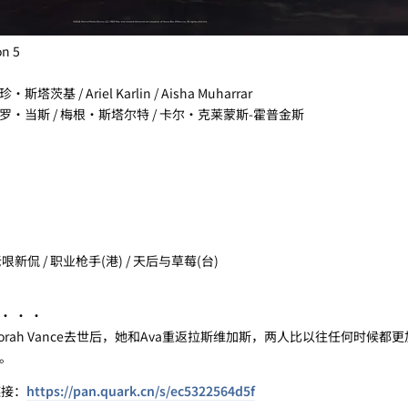
n 5
茨基 / Ariel Karlin / Aisha Muharrar
 保罗·当斯 / 梅根·斯塔尔特 / 卡尔·克莱蒙斯-霍普金斯
老哏新侃 / 职业枪手(港) / 天后与草莓(台)
· · ·
ah Vance去世后，她和Ava重返拉斯维加斯，两人比以往任何时候都
产。
链接：
https://pan.quark.cn/s/ec5322564d5f