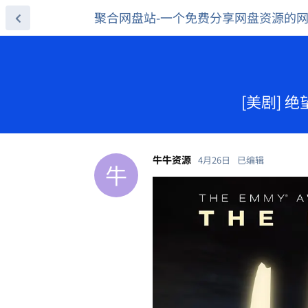
聚合网盘站-一个免费分享网盘资源的
[美剧] 绝
牛牛资源
4月26日
已编辑
牛