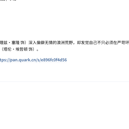
·
兹·塞隆 饰）深入偏僻无情的澳洲荒野，却发觉自己不只必须在严苛环
（塔伦·埃哲顿 饰）。
tps://pan.quark.cn/s/e896fc0f4d56