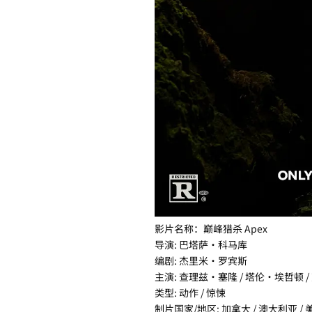
影片名称：巅峰猎杀 Apex
导演: 巴塔萨·科马库
编剧: 杰里米·罗宾斯
主演: 查理兹·塞隆 / 塔伦·埃哲顿 
类型: 动作 / 惊悚
制片国家/地区: 加拿大 / 澳大利亚 / 美