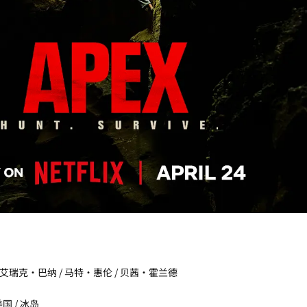
/ 艾瑞克·巴纳 / 马特·惠伦 / 贝茜·霍兰德
国 / 冰岛