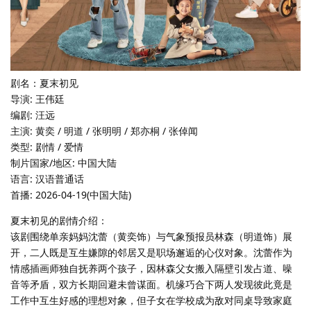
剧名：夏末初见
导演: 王伟廷
编剧: 汪远
主演: 黄奕 / 明道 / 张明明 / 郑亦桐 / 张倬闻
类型: 剧情 / 爱情
制片国家/地区: 中国大陆
语言: 汉语普通话
首播: 2026-04-19(中国大陆)
夏末初见的剧情介绍：
该剧围绕单亲妈妈沈蕾（黄奕饰）与气象预报员林森（明道饰）展
开，二人既是互生嫌隙的邻居又是职场邂逅的心仪对象。沈蕾作为
情感插画师独自抚养两个孩子，因林森父女搬入隔壁引发占道、噪
音等矛盾，双方长期回避未曾谋面。机缘巧合下两人发现彼此竟是
工作中互生好感的理想对象，但子女在学校成为敌对同桌导致家庭