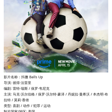
影片名称：抖擞 Balls Up
导演: 彼得·法雷里
编剧: 雷特·瑞斯 / 保罗·韦尼克
主演: 马克·沃尔伯格 / 保罗·沃尔特·豪泽 / 丹妮拉·曼希沃 / 本杰明·布
拉特 / 莫莉·香侬
类型: 喜剧 / 动作 / 犯罪 / 运动
制片国家/地区: 美国