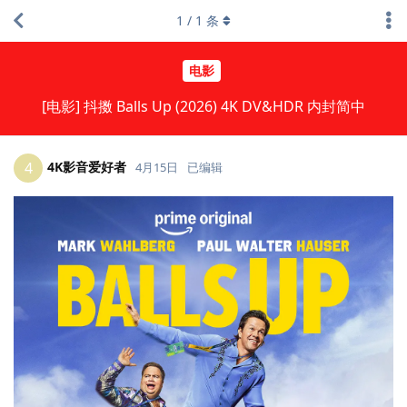
1
/
1
条
电影
[电影] 抖擞 Balls Up (2026) 4K DV&HDR 内封简中
4K影音爱好者
4
4月15日
已编辑