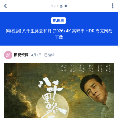
1
/
1
条
电视剧
[电视剧] 八千里路云和月 (2026) 4K 高码率 HDR 夸克网盘
下载
影视资源
影
4月7日
已编辑