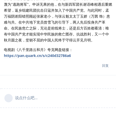
蔑为"逃跑将军"。申诉无果的他，在与新四军团长谢语峰相遇后重燃
希望，返乡组建民团抗击日寇并加入了中国共产党。与此同时，孟
万福阴差阳错照顾起张家老小，与张云魁太太丁玉娇（万茜 饰）患
难与共。在中共地下党员曾雪飞的引导下，两人先后投身共产革
命。在民族危亡之际，无论是前线将士，还是后方百姓都看清：唯
有中国共产党才能实现中华民族的救亡图存。抗战胜利，又一个中
秋月圆之夜，坚韧不屈的中国人民终于守得云开见月明。
电视剧《八千里路云和月》夸克网盘链接：
https://pan.quark.cn/s/c240d32786a6
回复
说点什么吧...