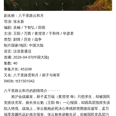
剧名称：八千里路云和月
导演: 张永新
编剧: 吴楠 / 卞智弘 / 田雨
主演: 王阳 / 万茜 / 黄澄澄 / 于和伟 / 毕彦君
类型: 剧情 / 历史 / 战争
制片国家/地区: 中国大陆
语言: 汉语普通话
首播: 2026-04-07(中国大陆)
集数: 40
单集片长: 45分钟
又名: 八千里路雲和月 / 厨子与将军
IMDb: tt31501042
八千里路云和月的剧情简介 · · · · · ·
淞沪会战爆发，厨子孟万福（黄澄澄 饰）只想求生，却被国民
党抓伕充军。旅长张云魁（王阳 饰）一心报国，却因高层指挥失误
陷入绝境。战场上，张云魁抱必死决心率残部突围接应援军，孟万
福受其嘱托远赴南京报丧。张云魁奇迹般生还，却被国民党高层污