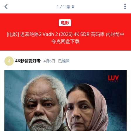
1
/
1
条
电影
[电影] 迟暮绝路2 Vadh 2 (2026) 4K SDR 高码率 内封简中
夸克网盘下载
4K影音爱好者
4
4月6日
已编辑