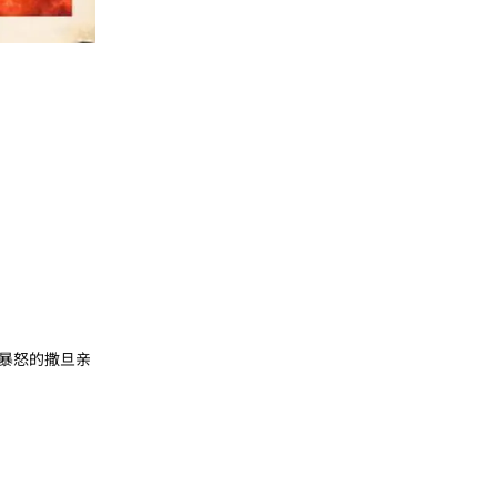
暴怒的撒旦亲
回复