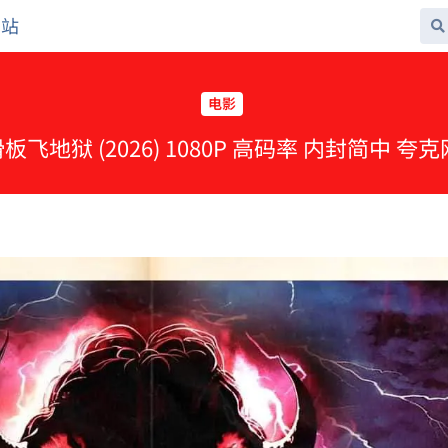
网站
电影
滑板飞地狱 (2026) 1080P 高码率 内封简中 