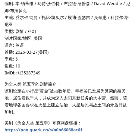
编剧: 本·纳蒂维 / 马特·沃伯特 / 布拉德·汤普森 / David Weddle / 尼
娜·布拉多克
主演: 乔尔·金纳曼 / 托比·凯贝尔 / 埃迪·盖瑟吉 / 吴辛惠 / 科拉尔·培
尼亚
类型: 剧情 / 科幻
制片国家/地区: 美国
语言: 英语
首播: 2026-03-27(美国)
季数: 5
集数: 10
IMDb: tt35287349
为全人类 第五季的剧情简介 · · · · · ·
该剧设定在小行星“黄金”被劫数年后。幸福谷已发展为繁荣的殖民
地，居住着数千人，并成为深入太阳系新任务的大本营。然而，随
着地球各国要求在火星上建立法治，火星居民与故土间的矛盾日益
加剧。
美剧《为全人类 第五季》夸克网盘链接：
https://pan.quark.cn/s/a0b66068ac61