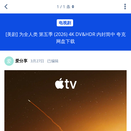
1
/
1
条
电视剧
[美剧] 为全人类 第五季 (2026) 4K DV&HDR 内封简中 夸克
网盘下载
爱分享
爱
3月27日
已编辑