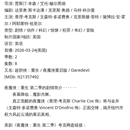
导演: 贾斯汀·本森 / 艾伦·穆尔黑德
编剧: 达里奥·斯卡达潘 / 克里斯·奥德 / 马特·科尔曼
主演: 查理·考克斯 / 文森特·多诺费奥 / 克里斯滕·里特 / 黛博拉·安·霍
尔 / 阿耶莱特·祖里尔
类型: 剧情 / 动作 / 科幻 / 惊悚 / 犯罪 / 奇幻 / 冒险
制片国家/地区: 美国
语言: 英语
首播: 2026-03-24(美国)
季数: 2
集数: 8
又名: 超胆侠：重生 / 夜魔侠重启版 / Daredevil
IMDb: tt21357492
夜魔侠：重生 第二季的剧情简介 · · · · · ·
夜幕降临，魔影共舞。
真正觉醒的夜魔侠（查理·考克斯 Charlie Cox 饰）将与金并
（文森特·多诺费奥 Vincent D'Onofrio 饰）正面交锋，揭开纽约市
权力风起云涌的幕后真相。
美剧《夜魔侠：重生 第二季》夸克网盘链接：