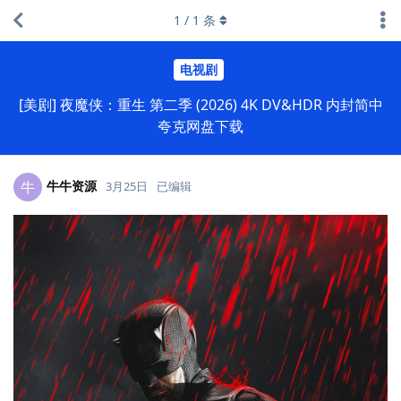
1
/
1
条
电视剧
[美剧] 夜魔侠：重生 第二季 (2026) 4K DV&HDR 内封简中
夸克网盘下载
牛牛资源
牛
3月25日
已编辑