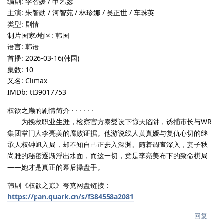
编剧: 李智媛 / 申艺瑟
主演: 朱智勋 / 河智苑 / 林珍娜 / 吴正世 / 车珠英
类型: 剧情
制片国家/地区: 韩国
语言: 韩语
首播: 2026-03-16(韩国)
集数: 10
又名: Climax
IMDb: tt39017753
权欲之巅的剧情简介 · · · · · ·
为挽救职业生涯，检察官方泰燮设下惊天陷阱，诱捕市长与WR
集团掌门人李亮美的腐败证据。他游说线人黄真媛与复仇心切的继
承人权钟旭入局，却不知自己正步入深渊。随着调查深入，妻子秋
尚雅的秘密逐渐浮出水面，而这一切，竟是李亮美布下的致命棋局
——她才是真正的幕后操盘手。
韩剧《权欲之巅》夸克网盘链接：
https://pan.quark.cn/s/f384558a2081
回复