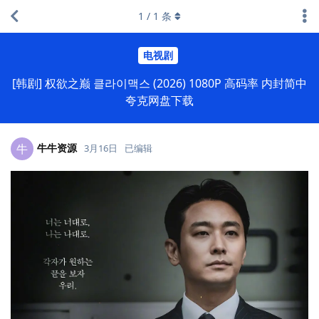
1
/
1
条
电视剧
[韩剧] 权欲之巅 클라이맥스 (2026) 1080P 高码率 内封简中
夸克网盘下载
牛牛资源
牛
3月16日
已编辑