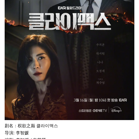
剧名：权欲之巅 클라이맥스
导演: 李智媛