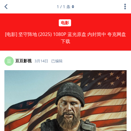
1
/
1
条
电影
[电影] 坚守阵地 (2025) 1080P 蓝光原盘 内封简中 夸克网盘
下载
豆豆影视
豆
3月14日
已编辑