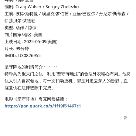
编剧: Craig Walser / Sergey Zhelezko
主演: 彼得·斯特曼 / 埃里克·罗伯茨 / 亚当·巴兹尔 / 丹尼尔·斯蒂森 /
伊莎贝尔·莱德勒
类型: 动作 / 惊悚
制片国家/地区: 美国
上映日期: 2025-05-09(美国)
片长: 99分钟
IMDb: tt30826955
坚守阵地的剧情简介 · · · · · ·
特种兵为报灭门之仇，利用“坚守阵地法”的合法外衣精心布局。他将
仇人引入自家领地，每一次扣动扳机，都是对逝去亲人的告慰，血
腥复仇在法律缝隙中完成。
电影《坚守阵地》夸克网盘链接：
https://pan.quark.cn/s/1f19f61467c1
回复