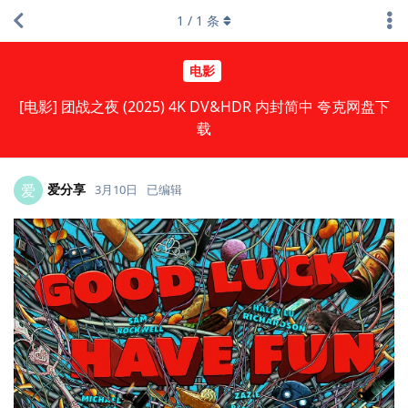
1
/
1
条
电影
[电影] 团战之夜 (2025) 4K DV&HDR 内封简中 夸克网盘下
载
爱分享
爱
3月10日
已编辑