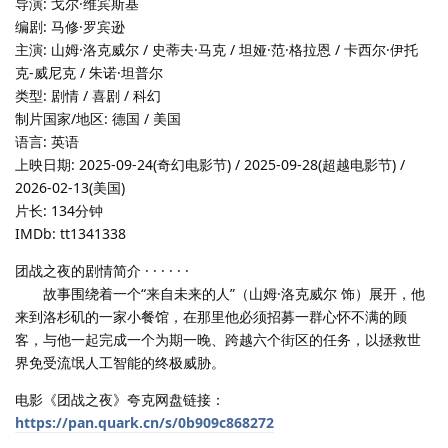
导演: 戈尔·维宾斯基
编剧: 马修·罗宾逊
主演: 山姆·洛克威尔 / 史蒂夫·马克 / 坦娅·范·格拉恩 / 卡西尔·伊托
克-威尼克 / 朱诺·坦普尔
类型: 剧情 / 喜剧 / 科幻
制片国家/地区: 德国 / 美国
语言: 英语
上映日期: 2025-09-24(奇幻电影节) / 2025-09-28(超越电影节) /
2026-02-13(美国)
片长: 134分钟
IMDb: tt1341338
团战之夜的剧情简介 · · · · · ·
故事围绕着一个“来自未来的人”（山姆·洛克威尔 饰）展开，他
来到洛杉矶的一家小餐馆，在那里他必须招募一群心怀不满的顾
客，与他一起完成一个为期一晚、跨越六个街区的任务，以拯救世
界免受流氓人工智能的终极威胁。
电影《团战之夜》夸克网盘链接：
https://pan.quark.cn/s/0b909c868272