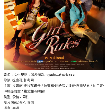
剧名：女生规则：禁爱游戏 กฎหลัก...ห้ามรักเธอ
导演: 提查孔·普考同
主演: 提娜丽·维拉瓦诺丹 / 拉查楠·玛哈菀 / 潘萨·沃斯毕恩 / 帕兰妮·
琳帕缇雅空 / 彬雅帕·珍帕诵
类型: 爱情 / 同性
制片国家/地区: 泰国
语言: 泰语