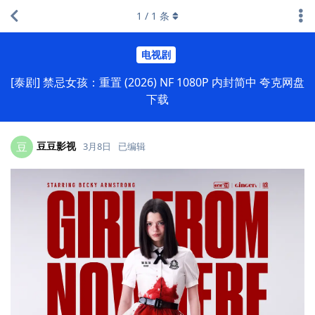
1
/
1
条
电视剧
[泰剧] 禁忌女孩：重置 (2026) NF 1080P 内封简中 夸克网盘
下载
豆豆影视
豆
3月8日
已编辑