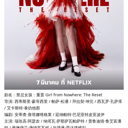
剧名：禁忌女孩：重置 Girl from Nowhere: The Reset
导演: 西蒂斯里·蒙哥西里 / 帕萨·松潘 / 拜拉契·坤完 / 西瓦罗·孔萨库
/ 艾卡斯特·泰叻他那
编剧: 安蒂查·唐塔娜维格莱 / 廷纳帕特·巴尼亚特皮亚波伊
主演: 瑞玫高·阿瑟农 / 纳塔瓦·萨那萨瓦帕萨特 / 普鲁迪猜·鲁艾富潘
特 / 薇琳萨兰·唐绮苏瓦妮 / 坎塔蓬·晋达塔维彭