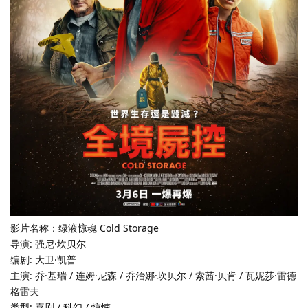
影片名称：绿液惊魂 Cold Storage
导演: 强尼·坎贝尔
编剧: 大卫·凯普
主演: 乔·基瑞 / 连姆·尼森 / 乔治娜·坎贝尔 / 索茜·贝肯 / 瓦妮莎·雷德
格雷夫
类型: 喜剧 / 科幻 / 惊悚