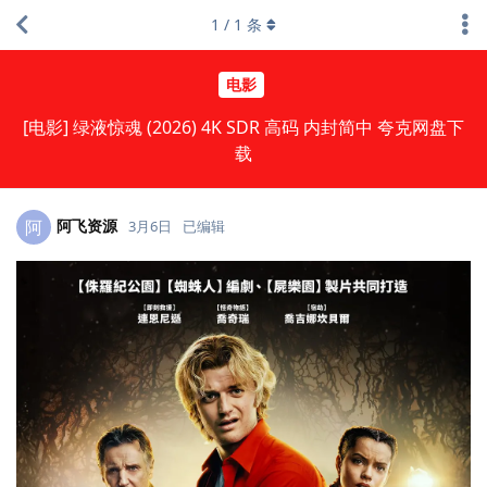
1
/
1
条
电影
[电影] 绿液惊魂 (2026) 4K SDR 高码 内封简中 夸克网盘下
载
阿飞资源
阿
3月6日
已编辑