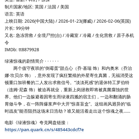
制片国家/地区: 英国 / 法国 / 美国
语言: 英语
上映日期: 2026(中国大陆) / 2026-01-23(挪威) / 2026-02-06(英国)
片长: 99分钟
又名: 急冻营救 / 全境尸控(台) / 冷藏室 / 冷藏 / 生化营救 / 原子杀机
令
IMDb: tt8879928
绿液惊魂的剧情简介 · · · · · ·
两个值守夜班的“倒霉蛋”甜点心（乔·基瑞 饰）和内奥米（乔治
娜·坎贝尔 饰），意外发现了疯狂繁殖的外星寄生真菌，无福消受这
顿重口加班餐的二人发出求救信号。“淡淡死感”的退休特工罗伯特
（连姆·尼森 饰）被迫再就业，重新上岗拯救即将被真菌腐蚀的世
界。他们一边躲避着因寄生而绿液四溅的宿主们，一边和翻涌的肠
胃做斗争，在一阵阵爆浆声中大开“惊喜盲盒”。这组画风迥异的“临
时战友”能否阻挡这场末日浩劫？谁又能活着走出这个惊魂之夜……
电影《绿液惊魂》夸克网盘链接：
https://pan.quark.cn/s/485443cdcf7e