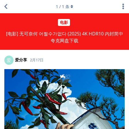
1
/
1
条
电影
[电影] 无可奈何 어쩔수가없다 (2025) 4K HDR10 内封简中
夸克网盘下载
爱分享
爱
2月17日