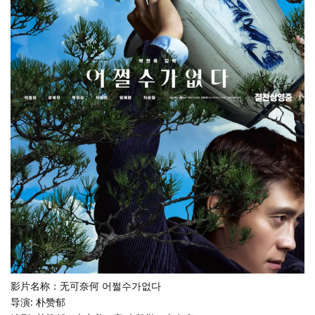
影片名称：无可奈何 어쩔수가없다
导演: 朴赞郁