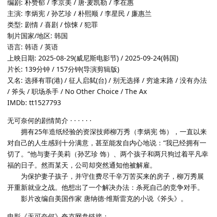
编剧: 朴赞郁 / 李京美 / 唐·麦凯勒 / 李在惠
主演: 李炳宪 / 孙艺珍 / 朴熙顺 / 李星民 / 廉惠兰
类型: 剧情 / 喜剧 / 惊悚 / 犯罪
制片国家/地区: 韩国
语言: 韩语 / 英语
上映日期: 2025-08-29(威尼斯电影节) / 2025-09-24(韩国)
片长: 139分钟 / 157分钟(导演剪辑版)
又名: 选择有罪(港) / 征人启弑(台) / 别无选择 / 穷途末路 / 没有办法
/ 斧头 / 职场杀手 / No Other Choice / The Ax‎
IMDb: tt1527793
无可奈何的剧情简介 · · · · · ·
拥有25年造纸经验的资深技师柳万秀（李炳宪 饰），一直以来
对自己的人生感到十分满意，甚至能发自内心地说：“我已经拥有一
切了。”他与妻子美莉（孙艺珍 饰）、两个孩子和两只狗过着平凡幸
福的日子。然而某天，公司却突然通知他被解雇。
为保护妻子孩子，并守住费尽千辛万苦买来的房子，柳万秀展
开重新就业之战。他想出了一个解决办法：杀死自己的竞争对手。
影片改编自美国作家 唐纳德·维斯雷克的小说《斧头》。
电影《无可奈何》夸克网盘链接：