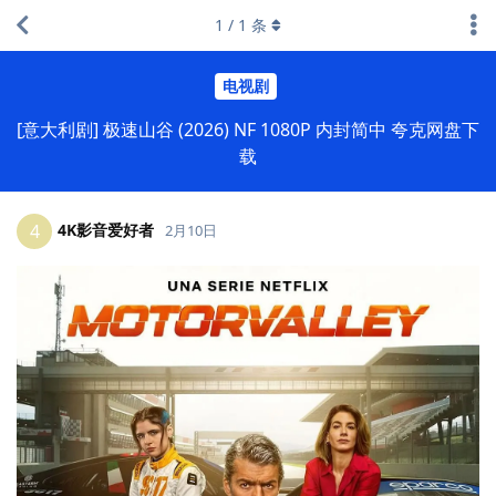
1
/
1
条
电视剧
[意大利剧] 极速山谷 (2026) NF 1080P 内封简中 夸克网盘下
载
4K影音爱好者
4
2月10日