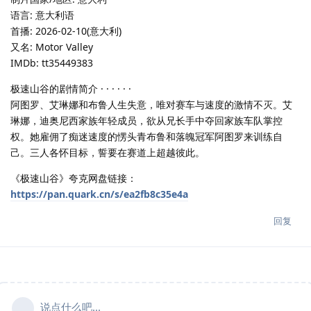
语言: 意大利语
首播: 2026-02-10(意大利)
又名: Motor Valley
IMDb: tt35449383
极速山谷的剧情简介 · · · · · ·
阿图罗、艾琳娜和布鲁人生失意，唯对赛车与速度的激情不灭。艾
琳娜，迪奥尼西家族年轻成员，欲从兄长手中夺回家族车队掌控
权。她雇佣了痴迷速度的愣头青布鲁和落魄冠军阿图罗来训练自
己。三人各怀目标，誓要在赛道上超越彼此。
《极速山谷》夸克网盘链接：
https://pan.quark.cn/s/ea2fb8c35e4a
回复
说点什么吧...