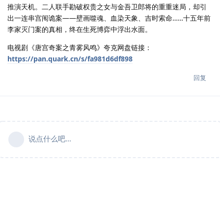
推演天机。二人联手勘破权贵之女与金吾卫郎将的重重迷局，却引
出一连串宫闱诡案——壁画噬魂、血染天象、吉时索命……十五年前
李家灭门案的真相，终在生死博弈中浮出水面。
电视剧《唐宫奇案之青雾风鸣》夸克网盘链接：
https://pan.quark.cn/s/fa981d6df898
回复
说点什么吧...