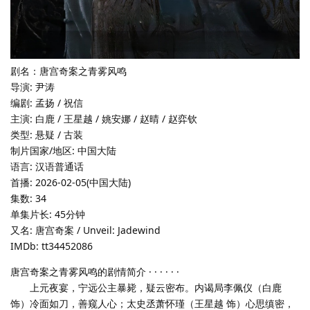
剧名：唐宫奇案之青雾风鸣
导演: 尹涛
编剧: 孟扬 / 祝信
主演: 白鹿 / 王星越 / 姚安娜 / 赵晴 / 赵弈钦
类型: 悬疑 / 古装
制片国家/地区: 中国大陆
语言: 汉语普通话
首播: 2026-02-05(中国大陆)
集数: 34
单集片长: 45分钟
又名: 唐宫奇案 / Unveil: Jadewind
IMDb: tt34452086
唐宫奇案之青雾风鸣的剧情简介 · · · · · ·
上元夜宴，宁远公主暴毙，疑云密布。内谒局李佩仪（白鹿
饰）冷面如刀，善窥人心；太史丞萧怀瑾（王星越 饰）心思缜密，