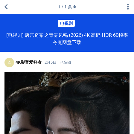
1
/
1
条
电视剧
[电视剧] 唐宫奇案之青雾风鸣 (2026) 4K 高码 HDR 60帧率
夸克网盘下载
4K影音爱好者
4
2月5日
已编辑