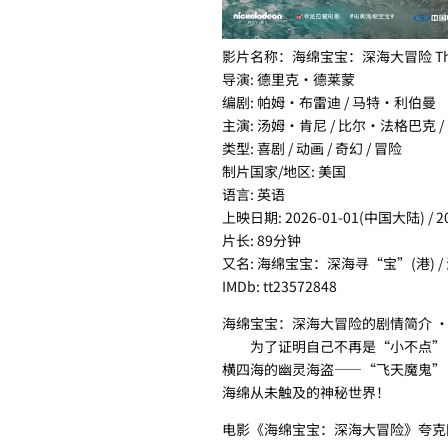
影片名称：海绵宝宝：深海大冒险 The Spong
导演: 德里克·德莱蒙
编剧: 帕姆·布雷迪 / 马特·利伯曼
主演: 汤姆·肯尼 / 比尔·法格巴克 
类型: 喜剧 / 动画 / 奇幻 / 冒险
制片国家/地区: 美国
语言: 英语
上映日期: 2026-01-01(中国大陆) / 20
片长: 89分钟
又名: 海绵宝宝：深海寻“宝”(港) / 海
IMDb: tt23572848
海绵宝宝：深海大冒险的剧情简介 · ·
为了证明自己不再是“小不点”，
横四海的幽灵海盗——“飞天魔鬼”
海绵从未触及的神秘世界！
电影《海绵宝宝：深海大冒险》夸克