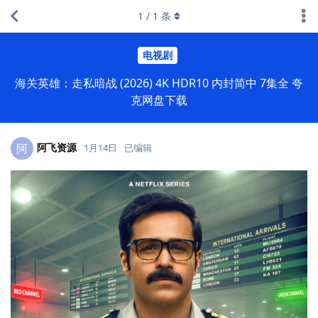
1
/
1
条
电视剧
海关英雄：走私暗战 (2026) 4K HDR10 内封简中 7集全 夸
克网盘下载
阿飞资源
阿
1月14日
已编辑