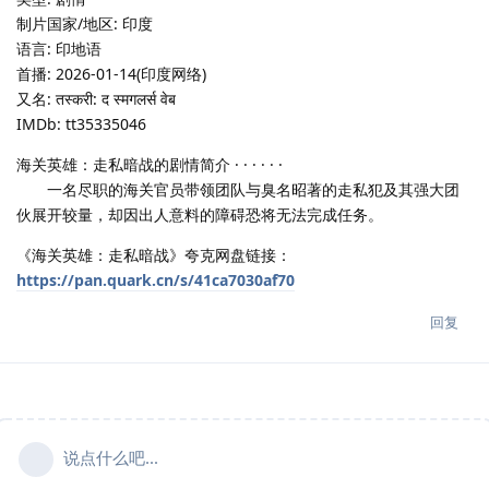
制片国家/地区: 印度
语言: 印地语
首播: 2026-01-14(印度网络)
又名: तस्करी: द स्मगलर्स वेब
IMDb: tt35335046
海关英雄：走私暗战的剧情简介 · · · · · ·
一名尽职的海关官员带领团队与臭名昭著的走私犯及其强大团
伙展开较量，却因出人意料的障碍恐将无法完成任务。
《海关英雄：走私暗战》夸克网盘链接：
https://pan.quark.cn/s/41ca7030af70
回复
说点什么吧...