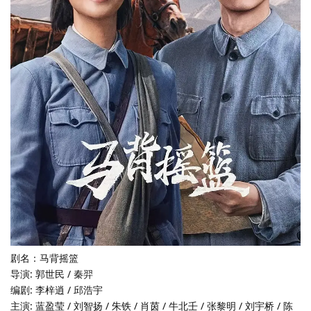
剧名：马背摇篮
导演: 郭世民 / 秦羿
编剧: 李梓逍 / 邱浩宇
主演: 蓝盈莹 / 刘智扬 / 朱铁 / 肖茵 / 牛北壬 / 张黎明 / 刘宇桥 / 陈