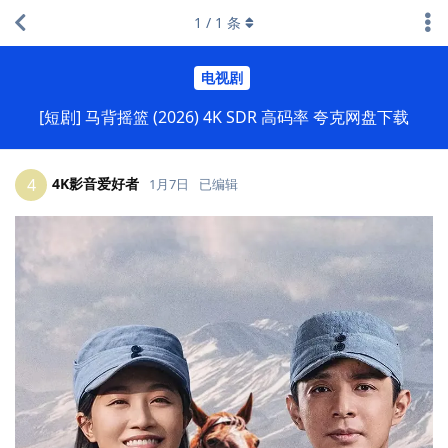
1
/
1
条
电视剧
[短剧] 马背摇篮 (2026) 4K SDR 高码率 夸克网盘下载
4K影音爱好者
4
1月7日
已编辑