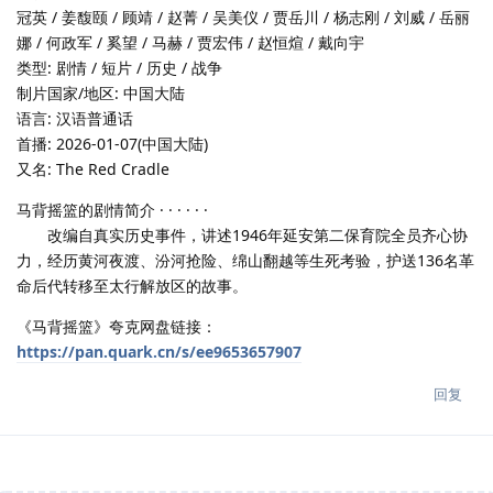
冠英 / 姜馥颐 / 顾靖 / 赵菁 / 吴美仪 / 贾岳川 / 杨志刚 / 刘威 / 岳丽
娜 / 何政军 / 奚望 / 马赫 / 贾宏伟 / 赵恒煊 / 戴向宇
类型: 剧情 / 短片 / 历史 / 战争
制片国家/地区: 中国大陆
语言: 汉语普通话
首播: 2026-01-07(中国大陆)
又名: The Red Cradle
马背摇篮的剧情简介 · · · · · ·
改编自真实历史事件，讲述1946年延安第二保育院全员齐心协
力，经历黄河夜渡、汾河抢险、绵山翻越等生死考验，护送136名革
命后代转移至太行解放区的故事。
《马背摇篮》夸克网盘链接：
https://pan.quark.cn/s/ee9653657907
回复