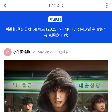
1
/
1
条
电视剧
[韩剧] 现金英雄 캐셔로 (2025) NF 4K HDR 内封简中 8集全
夸克网盘下载
小牛爱追剧
小
2025年12月26日
已编辑