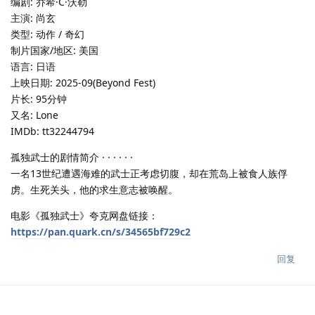
编剧: 乔希·C·沃勒
主演: 尚玄
类型: 动作 / 奇幻
制片国家/地区: 美国
语言: 日语
上映日期: 2025-09(Beyond Fest)
片长: 95分钟
又名: Lone
IMDb: tt32244794
孤独武士的剧情简介 · · · · · ·
一名13世纪遭遇海难的武士正考虑切腹，却在荒岛上被食人族俘
虏。生死关头，他的求生意志被唤醒。
电影《孤独武士》夸克网盘链接：
https://pan.quark.cn/s/34565bf729c2
回复