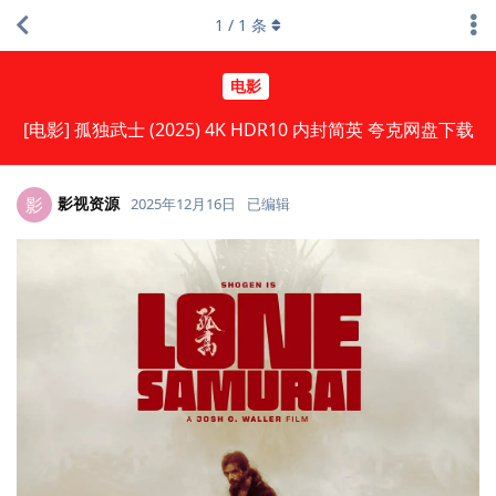
1
/
1
条
电影
[电影] 孤独武士 (2025) 4K HDR10 内封简英 夸克网盘下载
影视资源
影
2025年12月16日
已编辑